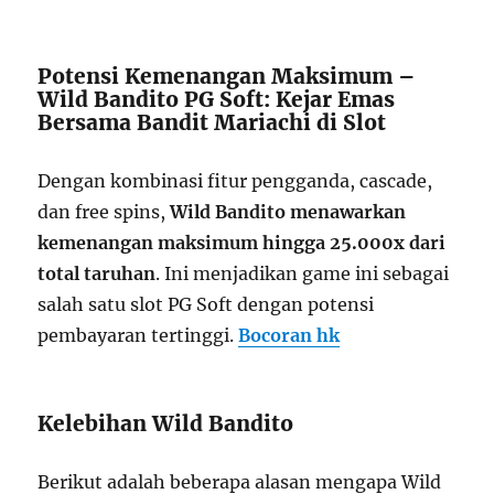
Potensi Kemenangan Maksimum –
Wild Bandito PG Soft: Kejar Emas
Bersama Bandit Mariachi di Slot
Dengan kombinasi fitur pengganda, cascade,
dan free spins,
Wild Bandito menawarkan
kemenangan maksimum hingga 25.000x dari
total taruhan
. Ini menjadikan game ini sebagai
salah satu slot PG Soft dengan potensi
pembayaran tertinggi.
Bocoran hk
Kelebihan Wild Bandito
Berikut adalah beberapa alasan mengapa Wild