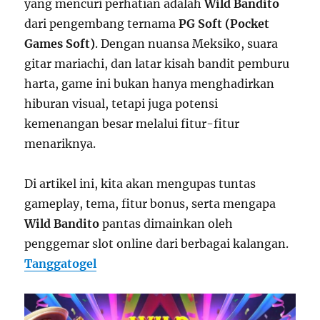
yang mencuri perhatian adalah
Wild Bandito
dari pengembang ternama
PG Soft (Pocket
Games Soft)
. Dengan nuansa Meksiko, suara
gitar mariachi, dan latar kisah bandit pemburu
harta, game ini bukan hanya menghadirkan
hiburan visual, tetapi juga potensi
kemenangan besar melalui fitur-fitur
menariknya.
Di artikel ini, kita akan mengupas tuntas
gameplay, tema, fitur bonus, serta mengapa
Wild Bandito
pantas dimainkan oleh
penggemar slot online dari berbagai kalangan.
Tanggatogel