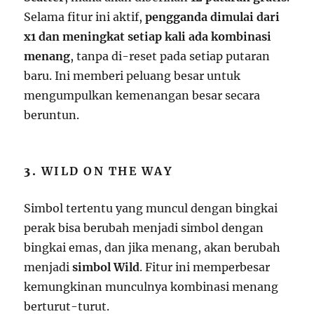
Selama fitur ini aktif,
pengganda dimulai dari
x1 dan meningkat setiap kali ada kombinasi
menang
, tanpa di-reset pada setiap putaran
baru. Ini memberi peluang besar untuk
mengumpulkan kemenangan besar secara
beruntun.
3.
WILD ON THE WAY
Simbol tertentu yang muncul dengan bingkai
perak bisa berubah menjadi simbol dengan
bingkai emas, dan jika menang, akan berubah
menjadi
simbol Wild
. Fitur ini memperbesar
kemungkinan munculnya kombinasi menang
berturut-turut.