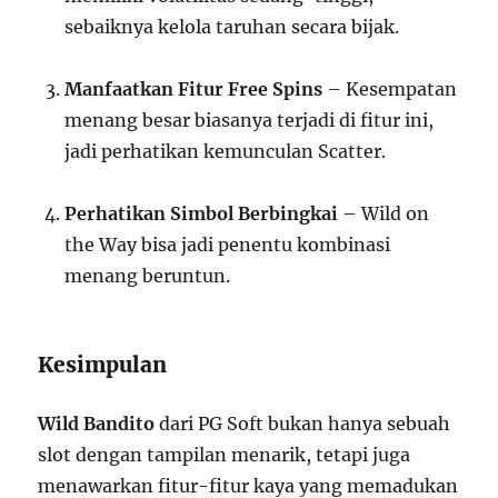
sebaiknya kelola taruhan secara bijak.
Manfaatkan Fitur Free Spins
– Kesempatan
menang besar biasanya terjadi di fitur ini,
jadi perhatikan kemunculan Scatter.
Perhatikan Simbol Berbingkai
– Wild on
the Way bisa jadi penentu kombinasi
menang beruntun.
Kesimpulan
Wild Bandito
dari PG Soft bukan hanya sebuah
slot dengan tampilan menarik, tetapi juga
menawarkan fitur-fitur kaya yang memadukan