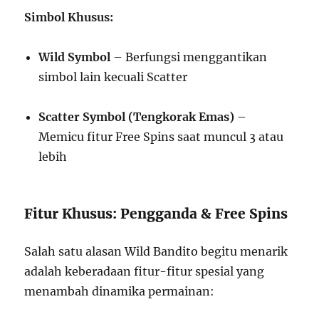
Simbol Khusus:
Wild Symbol
– Berfungsi menggantikan
simbol lain kecuali Scatter
Scatter Symbol (Tengkorak Emas)
–
Memicu fitur Free Spins saat muncul 3 atau
lebih
Fitur Khusus: Pengganda & Free Spins
Salah satu alasan Wild Bandito begitu menarik
adalah keberadaan fitur-fitur spesial yang
menambah dinamika permainan: