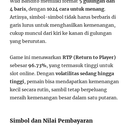
Wild Bandito memiliki format
5 gulungan dan
4 baris
, dengan
1024 cara untuk menang
.
Artinya, simbol-simbol tidak harus berbaris di
garis lurus untuk menghasilkan kemenangan,
cukup muncul dari kiri ke kanan di gulungan
yang berurutan.
Game ini menawarkan
RTP (Return to Player)
sebesar
96.73%
, yang termasuk tinggi untuk
slot online. Dengan
volatilitas sedang hingga
tinggi
, pemain bisa mendapatkan kemenangan
kecil secara rutin, sambil tetap berpeluang
meraih kemenangan besar dalam satu putaran.
Simbol dan Nilai Pembayaran