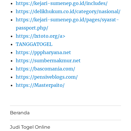
https://kejari-sumenep.go.id/includes/
https://delikhukum.co.id/category/nasional/
https://kejari-sumenep.go.id/pages/syarat-
passport.php/
https://lxtoto.org/a>
TANGGATOGEL
https://pppharyana.net
https://sumbermakmur.net
https://bascomania.com/
https://pensiveblogs.com/
https://Masterpaito/
Beranda
Judi Togel Online