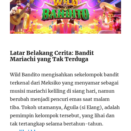
Latar Belakang Cerita: Bandit
Mariachi yang Tak Terduga
Wild Bandito mengisahkan sekelompok bandit
terkenal dari Meksiko yang menyamar sebagai
musisi mariachi keliling di siang hari, namun
berubah menjadi pencuri emas saat malam
tiba. Tokoh utamanya, Águila (si Elang), adalah
pemimpin kelompok tersebut, yang lihai dan
tak tertangkap selama bertahun-tahun.