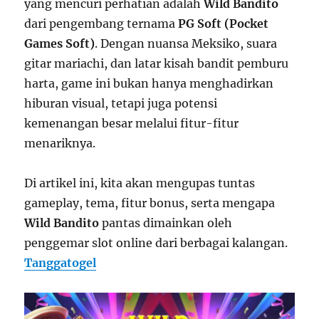
yang mencuri perhatian adalah
Wild Bandito
dari pengembang ternama
PG Soft (Pocket
Games Soft)
. Dengan nuansa Meksiko, suara
gitar mariachi, dan latar kisah bandit pemburu
harta, game ini bukan hanya menghadirkan
hiburan visual, tetapi juga potensi
kemenangan besar melalui fitur-fitur
menariknya.
Di artikel ini, kita akan mengupas tuntas
gameplay, tema, fitur bonus, serta mengapa
Wild Bandito
pantas dimainkan oleh
penggemar slot online dari berbagai kalangan.
Tanggatogel