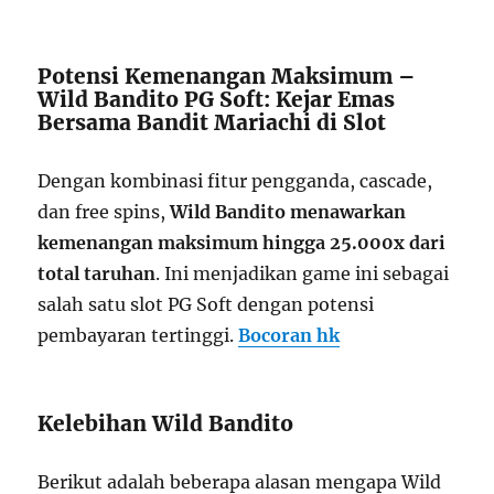
Potensi Kemenangan Maksimum –
Wild Bandito PG Soft: Kejar Emas
Bersama Bandit Mariachi di Slot
Dengan kombinasi fitur pengganda, cascade,
dan free spins,
Wild Bandito menawarkan
kemenangan maksimum hingga 25.000x dari
total taruhan
. Ini menjadikan game ini sebagai
salah satu slot PG Soft dengan potensi
pembayaran tertinggi.
Bocoran hk
Kelebihan Wild Bandito
Berikut adalah beberapa alasan mengapa Wild