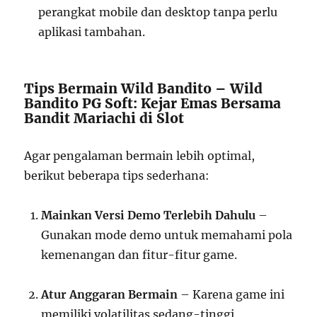
perangkat mobile dan desktop tanpa perlu
aplikasi tambahan.
Tips Bermain Wild Bandito – Wild
Bandito PG Soft: Kejar Emas Bersama
Bandit Mariachi di Slot
Agar pengalaman bermain lebih optimal,
berikut beberapa tips sederhana:
Mainkan Versi Demo Terlebih Dahulu
–
Gunakan mode demo untuk memahami pola
kemenangan dan fitur-fitur game.
Atur Anggaran Bermain
– Karena game ini
memiliki volatilitas sedang-tinggi,