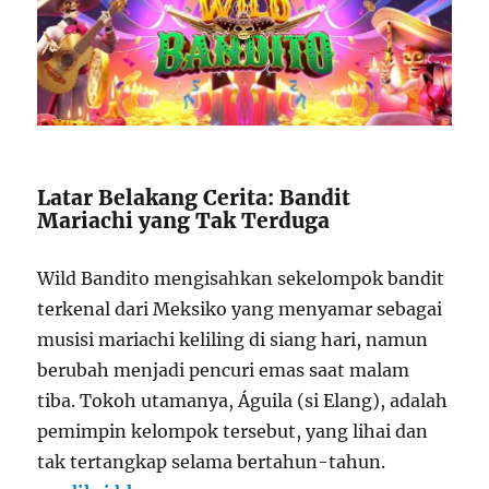
Latar Belakang Cerita: Bandit
Mariachi yang Tak Terduga
Wild Bandito mengisahkan sekelompok bandit
terkenal dari Meksiko yang menyamar sebagai
musisi mariachi keliling di siang hari, namun
berubah menjadi pencuri emas saat malam
tiba. Tokoh utamanya, Águila (si Elang), adalah
pemimpin kelompok tersebut, yang lihai dan
tak tertangkap selama bertahun-tahun.