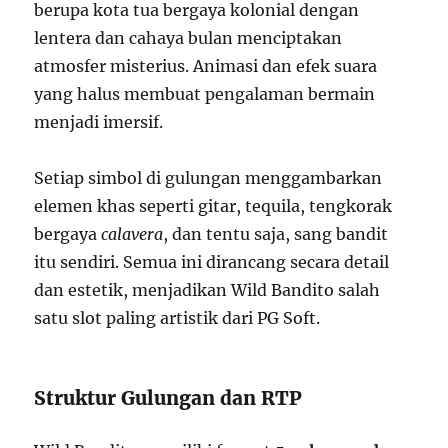
berupa kota tua bergaya kolonial dengan
lentera dan cahaya bulan menciptakan
atmosfer misterius. Animasi dan efek suara
yang halus membuat pengalaman bermain
menjadi imersif.
Setiap simbol di gulungan menggambarkan
elemen khas seperti gitar, tequila, tengkorak
bergaya
calavera
, dan tentu saja, sang bandit
itu sendiri. Semua ini dirancang secara detail
dan estetik, menjadikan Wild Bandito salah
satu slot paling artistik dari PG Soft.
Struktur Gulungan dan RTP