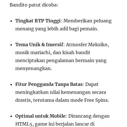
Bandito patut dicoba:
Tingkat RTP Tinggi
: Memberikan peluang
menang yang lebih adil bagi pemain.
Tema Unik & Imersif
: Atmosfer Meksiko,
musik mariachi, dan kisah bandit
menciptakan pengalaman bermain yang
menyenangkan.
Fitur Pengganda Tanpa Batas
: Dapat
meningkatkan nilai kemenangan secara
drastis, terutama dalam mode Free Spins.
Optimal untuk Mobile
: Dirancang dengan
HTML5, game ini berjalan lancar di