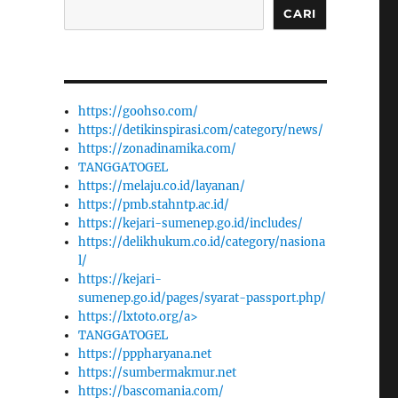
CARI
https://goohso.com/
https://detikinspirasi.com/category/news/
https://zonadinamika.com/
TANGGATOGEL
https://melaju.co.id/layanan/
https://pmb.stahntp.ac.id/
https://kejari-sumenep.go.id/includes/
https://delikhukum.co.id/category/nasiona
l/
https://kejari-
sumenep.go.id/pages/syarat-passport.php/
https://lxtoto.org/a>
TANGGATOGEL
https://pppharyana.net
https://sumbermakmur.net
https://bascomania.com/