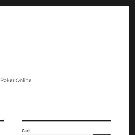
 Poker Online
Cari