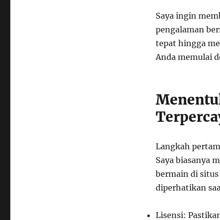
Saya ingin mem
pengalaman berm
tepat hingga me
Anda memulai d
Menentuk
Terperca
Langkah pertama
Saya biasanya m
bermain di situs
diperhatikan saa
Lisensi: Pastikan