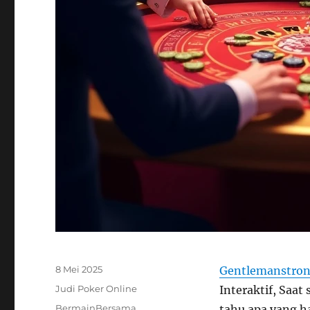
Posted
8 Mei 2025
Gentlemanstro
on
Categories
Judi Poker Online
Interaktif, Saat
Tags
BermainBersama
,
tahu apa yang h