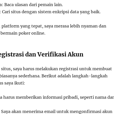
: Baca ulasan dari pemain lain.
Cari situs dengan sistem enkripsi data yang baik.
platform yang tepat, saya merasa lebih nyaman dan
t bermain poker online.
gistrasi dan Verifikasi Akun
 situs, saya harus melakukan registrasi untuk membuat
i biasanya sederhana. Berikut adalah langkah-langkah
 saya ikuti:
aya harus memberikan informasi pribadi, seperti nama da
l: Saya akan menerima email untuk mengonfirmasi akun