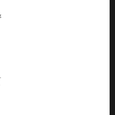
g
.
a