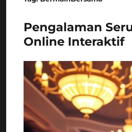
Pengalaman Seru
Online Interaktif