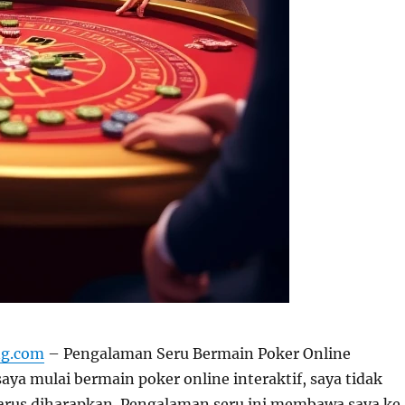
ng.com
– Pengalaman Seru Bermain Poker Online
 saya mulai bermain poker online interaktif, saya tidak
arus diharapkan. Pengalaman seru ini membawa saya ke