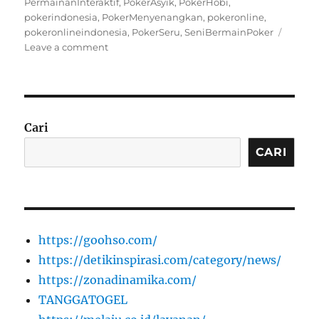
PermainanInteraktif
,
PokerAsyik
,
PokerHobi
,
pokerindonesia
,
PokerMenyenangkan
,
pokeronline
,
pokeronlineindonesia
,
PokerSeru
,
SeniBermainPoker
on
Leave a comment
Pengalaman
Seru
Bermain
Poker
Online
Cari
Interaktif
CARI
https://goohso.com/
https://detikinspirasi.com/category/news/
https://zonadinamika.com/
TANGGATOGEL