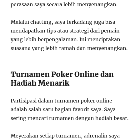
perasaan saya secara lebih menyenangkan.
Melalui chatting, saya terkadang juga bisa
mendapatkan tips atau strategi dari pemain
yang lebih berpengalaman. Ini menciptakan
suasana yang lebih ramah dan menyenangkan.
Turnamen Poker Online dan
Hadiah Menarik
Partisipasi dalam turnamen poker online
adalah salah satu bagian favorit saya. Saya
sering mencari turnamen dengan hadiah besar.
Meyerakan setiap turnamen, adrenalin saya