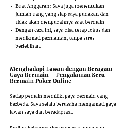
Buat Anggaran: Saya juga menentukan
jumlah uang yang siap saya gunakan dan
tidak akan mengubahnya saat bermain.
Dengan cara ini, saya bisa tetap fokus dan
menikmati permainan, tanpa stres
berlebihan.
Menghadapi Lawan dengan Beragam
Gaya Bermain – Pengalaman Seru
Bermain Poker Online
Setiap pemain memiliki gaya bermain yang
berbeda. Saya selalu berusaha mengamati gaya
lawan saya dan beradaptasi.