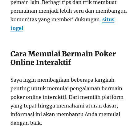
pemain lain. Berbagi tips dan trik membuat
permainan menjadi lebih seru dan membangun
komunitas yang memberi dukungan.
situs
togel
Cara Memulai Bermain Poker
Online Interaktif
Saya ingin membagikan beberapa langkah
penting untuk memulai pengalaman bermain
poker online interaktif. Dari memilih platform
yang tepat hingga memahami aturan dasar,
informasi ini akan membantu Anda memulai
dengan baik.