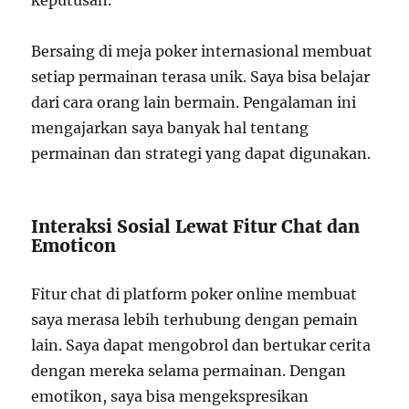
keputusan.
Bersaing di meja poker internasional membuat
setiap permainan terasa unik. Saya bisa belajar
dari cara orang lain bermain. Pengalaman ini
mengajarkan saya banyak hal tentang
permainan dan strategi yang dapat digunakan.
Interaksi Sosial Lewat Fitur Chat dan
Emoticon
Fitur chat di platform poker online membuat
saya merasa lebih terhubung dengan pemain
lain. Saya dapat mengobrol dan bertukar cerita
dengan mereka selama permainan. Dengan
emotikon, saya bisa mengekspresikan