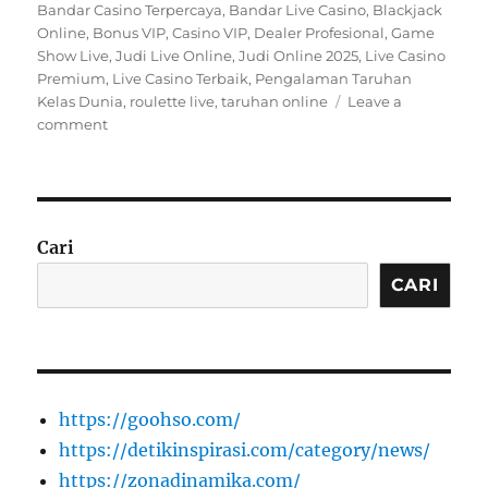
on
Bandar Casino Terpercaya
,
Bandar Live Casino
,
Blackjack
Online
,
Bonus VIP
,
Casino VIP
,
Dealer Profesional
,
Game
Show Live
,
Judi Live Online
,
Judi Online 2025
,
Live Casino
Premium
,
Live Casino Terbaik
,
Pengalaman Taruhan
Kelas Dunia
,
roulette live
,
taruhan online
Leave a
on
comment
Bandar
Live
Casino
Premium
–
Cari
Pengalaman
Taruhan
CARI
Kelas
Dunia!
https://goohso.com/
https://detikinspirasi.com/category/news/
https://zonadinamika.com/