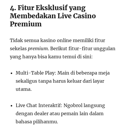
4. Fitur Eksklusif yang
Membedakan Live Casino
Premium
Tidak semua kasino online memiliki fitur
sekelas
premium
. Berikut fitur-fitur unggulan
yang hanya bisa kamu temui di sini:
Multi-Table Play: Main di beberapa meja
sekaligus tanpa harus keluar dari layar
utama.
Live Chat Interaktif: Ngobrol langsung
dengan dealer atau pemain lain dalam
bahasa pilihanmu.