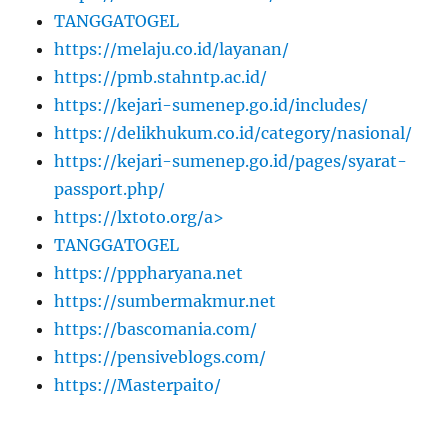
TANGGATOGEL
https://melaju.co.id/layanan/
https://pmb.stahntp.ac.id/
https://kejari-sumenep.go.id/includes/
https://delikhukum.co.id/category/nasional/
https://kejari-sumenep.go.id/pages/syarat-
passport.php/
https://lxtoto.org/a>
TANGGATOGEL
https://pppharyana.net
https://sumbermakmur.net
https://bascomania.com/
https://pensiveblogs.com/
https://Masterpaito/