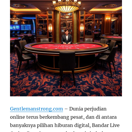
Gentlemanstrong.com
– Dunia perjudian
online terus berkembang pesat, dan di antara
banyaknya pilihan hiburan digital, Bandar Live