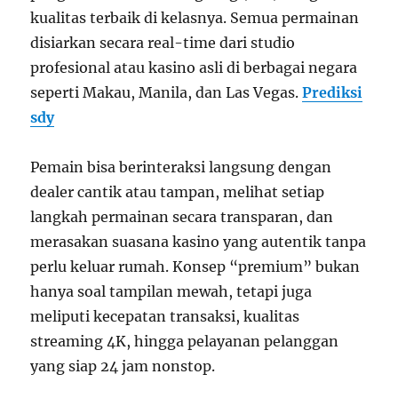
kualitas terbaik di kelasnya. Semua permainan
disiarkan secara real-time dari studio
profesional atau kasino asli di berbagai negara
seperti Makau, Manila, dan Las Vegas.
Prediksi
sdy
Pemain bisa berinteraksi langsung dengan
dealer cantik atau tampan, melihat setiap
langkah permainan secara transparan, dan
merasakan suasana kasino yang autentik tanpa
perlu keluar rumah. Konsep “premium” bukan
hanya soal tampilan mewah, tetapi juga
meliputi kecepatan transaksi, kualitas
streaming 4K, hingga pelayanan pelanggan
yang siap 24 jam nonstop.