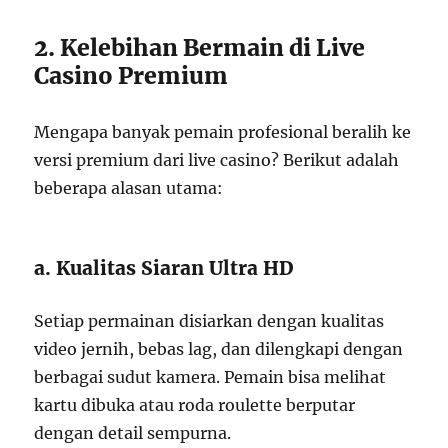
2. Kelebihan Bermain di Live
Casino Premium
Mengapa banyak pemain profesional beralih ke
versi premium dari live casino? Berikut adalah
beberapa alasan utama:
a. Kualitas Siaran Ultra HD
Setiap permainan disiarkan dengan kualitas
video jernih, bebas lag, dan dilengkapi dengan
berbagai sudut kamera. Pemain bisa melihat
kartu dibuka atau roda roulette berputar
dengan detail sempurna.