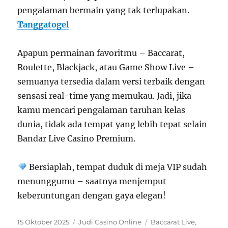
pengalaman bermain yang tak terlupakan.
Tanggatogel
Apapun permainan favoritmu – Baccarat,
Roulette, Blackjack, atau Game Show Live –
semuanya tersedia dalam versi terbaik dengan
sensasi real-time yang memukau. Jadi, jika
kamu mencari pengalaman taruhan kelas
dunia, tidak ada tempat yang lebih tepat selain
Bandar Live Casino Premium.
Bersiaplah, tempat duduk di meja VIP sudah
menunggumu – saatnya menjemput
keberuntungan dengan gaya elegan!
Posted
Categories
Tags
15 Oktober 2025
Judi Casino Online
Baccarat Live
,