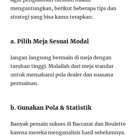
menguntungkan, berikut beberapa tips dan
strategi yang bisa kamu terapkan:
a. Pilih Meja Sesuai Modal
Jangan langsung bermain di meja dengan
taruhan tinggi. Mulailah dari meja standar
untuk memahami pola dealer dan suasana
permainan.
b. Gunakan Pola & Statistik
Banyak pemain sukses di Baccarat dan Roulette
karena mereka menganalisis hasil sebelumnya.