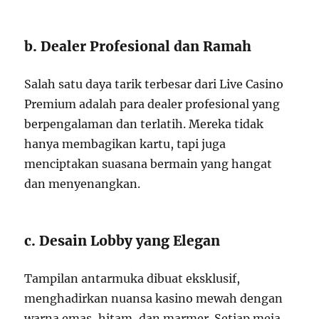
b. Dealer Profesional dan Ramah
Salah satu daya tarik terbesar dari Live Casino
Premium adalah para dealer profesional yang
berpengalaman dan terlatih. Mereka tidak
hanya membagikan kartu, tapi juga
menciptakan suasana bermain yang hangat
dan menyenangkan.
c. Desain Lobby yang Elegan
Tampilan antarmuka dibuat eksklusif,
menghadirkan nuansa kasino mewah dengan
warna emas, hitam, dan marmer. Setiap meja