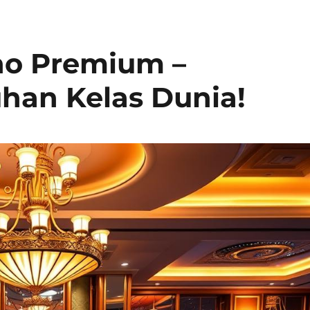
no Premium –
han Kelas Dunia!