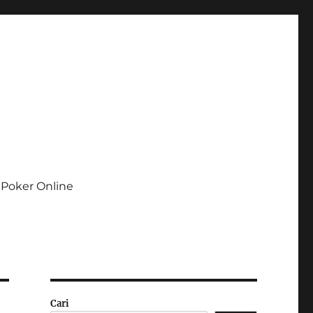
 Poker Online
Cari