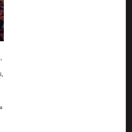
,
i,
a