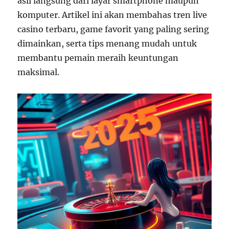
asli langsung dari layar smartphone maupun
komputer. Artikel ini akan membahas tren live
casino terbaru, game favorit yang paling sering
dimainkan, serta tips menang mudah untuk
membantu pemain meraih keuntungan
maksimal.