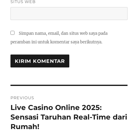
SITUS WEB
Simpan nama, email, dan situs web saya pada
peramban ini untuk komentar saya berikutnya.
Navigasi
PREVIOUS
pos
Live Casino Online 2025:
Previous
post:
Sensasi Taruhan Real-Time dari
Rumah!