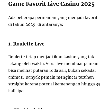
Game Favorit Live Casino 2025
Ada beberapa permainan yang menjadi favorit
di tahun 2025, di antaranya:
1. Roulette Live
Roulette tetap menjadi ikon kasino yang tak
lekang oleh waktu. Versi live membuat pemain
bisa melihat putaran roda asli, bukan sekadar
animasi. Banyak pemain mengincar taruhan
straight karena potensi kemenangan hingga 35
kali lipat.