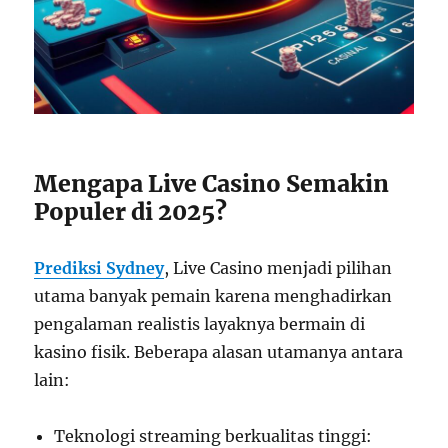
Mengapa Live Casino Semakin
Populer di 2025?
Prediksi Sydney
, Live Casino menjadi pilihan
utama banyak pemain karena menghadirkan
pengalaman realistis layaknya bermain di
kasino fisik. Beberapa alasan utamanya antara
lain:
Teknologi streaming berkualitas tinggi: