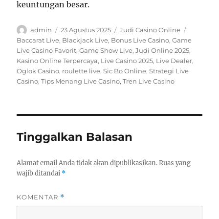
keuntungan besar.
Author
Posted
Categories
Tags
admin
23 Agustus 2025
Judi Casino Online
on
Baccarat Live
,
Blackjack Live
,
Bonus Live Casino
,
Game
Live Casino Favorit
,
Game Show Live
,
Judi Online 2025
,
Kasino Online Terpercaya
,
Live Casino 2025
,
Live Dealer
,
Oglok Casino
,
roulette live
,
Sic Bo Online
,
Strategi Live
Casino
,
Tips Menang Live Casino
,
Tren Live Casino
Tinggalkan Balasan
Alamat email Anda tidak akan dipublikasikan.
Ruas yang
wajib ditandai
*
KOMENTAR
*