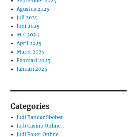
September 2025
Agustus 2025
Juli 2025
Juni 2025
Mei 2025
April 2025
Maret 2025
Februari 2025
Januari 2025
Categories
Judi Bandar Sbobet
Judi Casino Online
Judi Poker Online