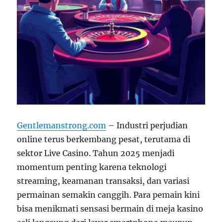
Gentlemanstrong.com
– Industri perjudian
online terus berkembang pesat, terutama di
sektor Live Casino. Tahun 2025 menjadi
momentum penting karena teknologi
streaming, keamanan transaksi, dan variasi
permainan semakin canggih. Para pemain kini
bisa menikmati sensasi bermain di meja kasino