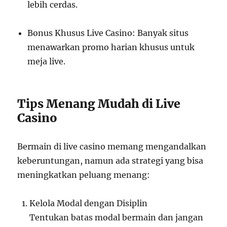
lebih cerdas.
Bonus Khusus Live Casino: Banyak situs
menawarkan promo harian khusus untuk
meja live.
Tips Menang Mudah di Live
Casino
Bermain di live casino memang mengandalkan
keberuntungan, namun ada strategi yang bisa
meningkatkan peluang menang:
Kelola Modal dengan Disiplin
Tentukan batas modal bermain dan jangan