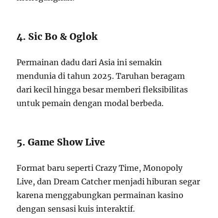
4. Sic Bo & Oglok
Permainan dadu dari Asia ini semakin
mendunia di tahun 2025. Taruhan beragam
dari kecil hingga besar memberi fleksibilitas
untuk pemain dengan modal berbeda.
5. Game Show Live
Format baru seperti Crazy Time, Monopoly
Live, dan Dream Catcher menjadi hiburan segar
karena menggabungkan permainan kasino
dengan sensasi kuis interaktif.