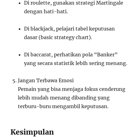
Di roulette, gunakan strategi Martingale
dengan hati-hati.
Di blackjack, pelajari tabel keputusan
dasar (basic strategy chart).
Di baccarat, perhatikan pola “Banker”
yang secara statistik lebih sering menang.
Jangan Terbawa Emosi
Pemain yang bisa menjaga fokus cenderung
lebih mudah menang dibanding yang
terburu-buru mengambil keputusan.
Kesimpulan