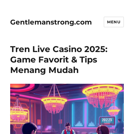
Gentlemanstrong.com
MENU
Tren Live Casino 2025:
Game Favorit & Tips
Menang Mudah