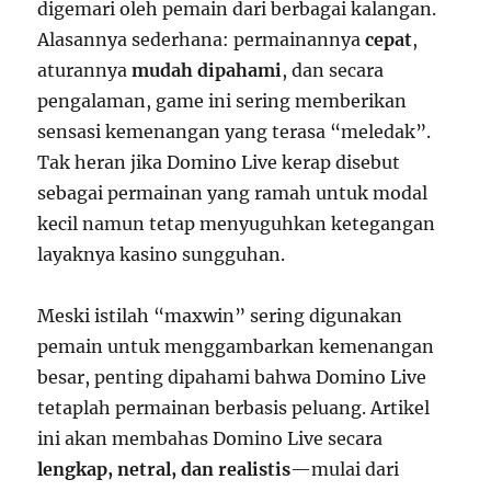
digemari oleh pemain dari berbagai kalangan.
Alasannya sederhana: permainannya
cepat
,
aturannya
mudah dipahami
, dan secara
pengalaman, game ini sering memberikan
sensasi kemenangan yang terasa “meledak”.
Tak heran jika Domino Live kerap disebut
sebagai permainan yang ramah untuk modal
kecil namun tetap menyuguhkan ketegangan
layaknya kasino sungguhan.
Meski istilah “maxwin” sering digunakan
pemain untuk menggambarkan kemenangan
besar, penting dipahami bahwa Domino Live
tetaplah permainan berbasis peluang. Artikel
ini akan membahas Domino Live secara
lengkap, netral, dan realistis
—mulai dari