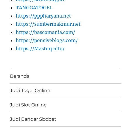
TANGGATOGEL
https://pppharyana.net
https://sumbermakmur.net
https://bascomania.com/
https://pensiveblogs.com/
https://Masterpaito/
Beranda
Judi Togel Online
Judi Slot Online
Judi Bandar Sbobet