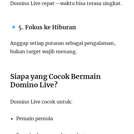
Domino Live cepat—waktu bisa terasa singkat.
5. Fokus ke Hiburan
Anggap setiap putaran sebagai pengalaman,
bukan target wajib menang.
Siapa yang Cocok Bermain
Domino Live?
Domino Live cocok untuk:
Pemain pemula