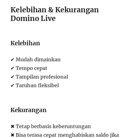
Kelebihan & Kekurangan
Domino Live
Kelebihan
✔ Mudah dimainkan
✔ Tempo cepat
✔ Tampilan profesional
✔ Taruhan fleksibel
Kekurangan
✖ Tetap berbasis keberuntungan
✖ Bisa terasa cepat menghabiskan saldo jika