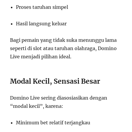
Proses taruhan simpel
Hasil langsung keluar
Bagi pemain yang tidak suka menunggu lama
seperti di slot atau taruhan olahraga, Domino
Live menjadi pilihan ideal.
Modal Kecil, Sensasi Besar
Domino Live sering diasosiasikan dengan
“modal kecil”, karena:
Minimum bet relatif terjangkau