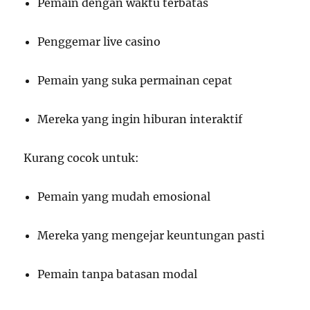
Pemain dengan waktu terbatas
Penggemar live casino
Pemain yang suka permainan cepat
Mereka yang ingin hiburan interaktif
Kurang cocok untuk:
Pemain yang mudah emosional
Mereka yang mengejar keuntungan pasti
Pemain tanpa batasan modal