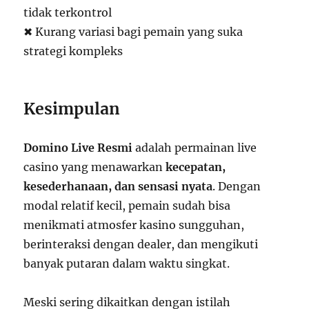
tidak terkontrol
✖ Kurang variasi bagi pemain yang suka
strategi kompleks
Kesimpulan
Domino Live Resmi
adalah permainan live
casino yang menawarkan
kecepatan,
kesederhanaan, dan sensasi nyata
. Dengan
modal relatif kecil, pemain sudah bisa
menikmati atmosfer kasino sungguhan,
berinteraksi dengan dealer, dan mengikuti
banyak putaran dalam waktu singkat.
Meski sering dikaitkan dengan istilah