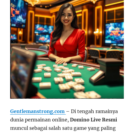
Gentlemanstrong.com
– Di tengah ramainya
dunia permainan online,
Domino Live Resmi
muncul sebagai salah satu game yang paling