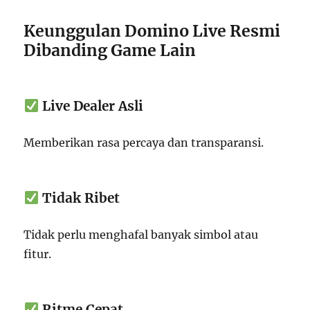
Keunggulan Domino Live Resmi
Dibanding Game Lain
Live Dealer Asli
Memberikan rasa percaya dan transparansi.
Tidak Ribet
Tidak perlu menghafal banyak simbol atau
fitur.
Ritme Cepat