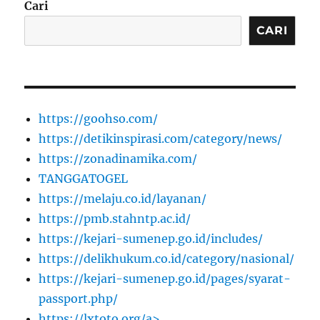
Cari
Cepat,
Modal
CARI
Kecil,
Maxwin
https://goohso.com/
https://detikinspirasi.com/category/news/
https://zonadinamika.com/
TANGGATOGEL
https://melaju.co.id/layanan/
https://pmb.stahntp.ac.id/
https://kejari-sumenep.go.id/includes/
https://delikhukum.co.id/category/nasional/
https://kejari-sumenep.go.id/pages/syarat-
passport.php/
https://lxtoto.org/a>