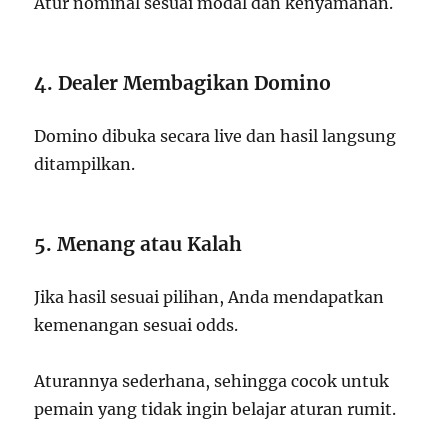
Atur nominal sesuai modal dan kenyamanan.
4. Dealer Membagikan Domino
Domino dibuka secara live dan hasil langsung
ditampilkan.
5. Menang atau Kalah
Jika hasil sesuai pilihan, Anda mendapatkan
kemenangan sesuai odds.
Aturannya sederhana, sehingga cocok untuk
pemain yang tidak ingin belajar aturan rumit.