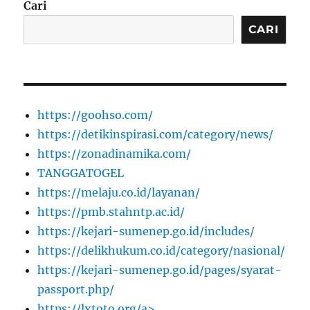
Cari
Cepat,
Modal
CARI
Kecil,
Maxwin
https://goohso.com/
https://detikinspirasi.com/category/news/
https://zonadinamika.com/
TANGGATOGEL
https://melaju.co.id/layanan/
https://pmb.stahntp.ac.id/
https://kejari-sumenep.go.id/includes/
https://delikhukum.co.id/category/nasional/
https://kejari-sumenep.go.id/pages/syarat-
passport.php/
https://lxtoto.org/a>