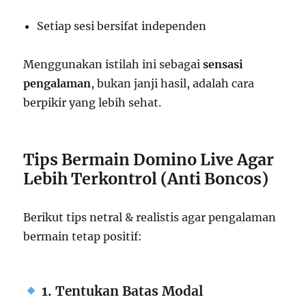
Setiap sesi bersifat independen
Menggunakan istilah ini sebagai
sensasi
pengalaman
, bukan janji hasil, adalah cara
berpikir yang lebih sehat.
Tips Bermain Domino Live Agar
Lebih Terkontrol (Anti Boncos)
Berikut tips netral & realistis agar pengalaman
bermain tetap positif:
1. Tentukan Batas Modal