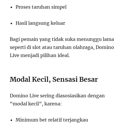
Proses taruhan simpel
Hasil langsung keluar
Bagi pemain yang tidak suka menunggu lama
seperti di slot atau taruhan olahraga, Domino
Live menjadi pilihan ideal.
Modal Kecil, Sensasi Besar
Domino Live sering diasosiasikan dengan
“modal kecil”, karena:
Minimum bet relatif terjangkau