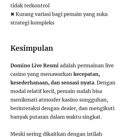
tidak terkontrol
✖ Kurang variasi bagi pemain yang suka
strategi kompleks
Kesimpulan
Domino Live Resmi
adalah permainan live
casino yang menawarkan
kecepatan,
kesederhanaan, dan sensasi nyata
. Dengan
modal relatif kecil, pemain sudah bisa
menikmati atmosfer kasino sungguhan,
berinteraksi dengan dealer, dan mengikuti
banyak putaran dalam waktu singkat.
Meski sering dikaitkan dengan istilah