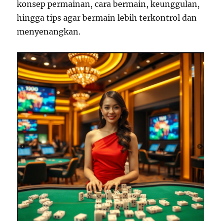
konsep permainan, cara bermain, keunggulan,
hingga tips agar bermain lebih terkontrol dan
menyenangkan.