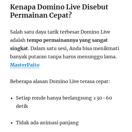
Kenapa Domino Live Disebut
Permainan Cepat?
Salah satu daya tarik terbesar Domino Live
adalah
tempo permainannya yang sangat
singkat
. Dalam satu sesi, Anda bisa menikmati
banyak putaran tanpa harus menunggu lama.
MasterPaito
Beberapa alasan Domino Live terasa cepat:
Setiap ronde hanya berlangsung ±30–60
detik
Tidak ada animasi panjang