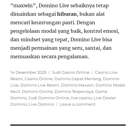
“maxwin”, Domino Live sebaiknya tetap
dimainkan sebagai
hiburan
, bukan alat
mencari keuntungan pasti. Dengan
pengelolaan modal yang baik, kontrol emosi,
dan mindset yang tepat, Domino Live bisa
menjadi permainan yang seru, santai, dan
memuaskan secara pengalaman.
Posted
Categories
Tags
14 Desember 2025
Judi Casino Online
Casino Live
on
Resmi
,
Casino Online
,
Domino Cepat Menang
,
Domino
Live
,
Domino Live Resmi
,
Domino Maxwin
,
Domino Modal
Kecil
,
Domino Online
,
Domino Terpercaya
,
Game
Domino
,
Judi Domino Online
,
live casino
,
Live Dealer
on
Domino
,
Live Domino
Leave a comment
Domino
Live
Resmi
–
Permainan