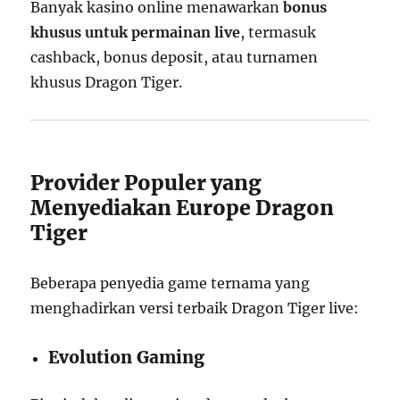
Banyak kasino online menawarkan
bonus
khusus untuk permainan live
, termasuk
cashback, bonus deposit, atau turnamen
khusus Dragon Tiger.
Provider Populer yang
Menyediakan Europe Dragon
Tiger
Beberapa penyedia game ternama yang
menghadirkan versi terbaik Dragon Tiger live:
Evolution Gaming