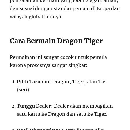
pengalaman bermain yang lebih elegan, aman,
dan sesuai dengan standar pemain di Eropa dan
wilayah global lainnya.
Cara Bermain Dragon Tiger
Permainan ini sangat cocok untuk pemula
karena prosesnya sangat singkat:
Pilih Taruhan
: Dragon, Tiger, atau Tie
(seri).
Tunggu Dealer
: Dealer akan membagikan
satu kartu ke Dragon dan satu ke Tiger.