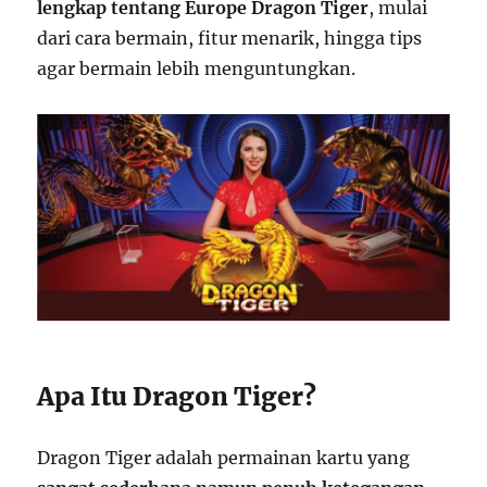
lengkap tentang Europe Dragon Tiger
, mulai
dari cara bermain, fitur menarik, hingga tips
agar bermain lebih menguntungkan.
Apa Itu Dragon Tiger?
Dragon Tiger adalah permainan kartu yang