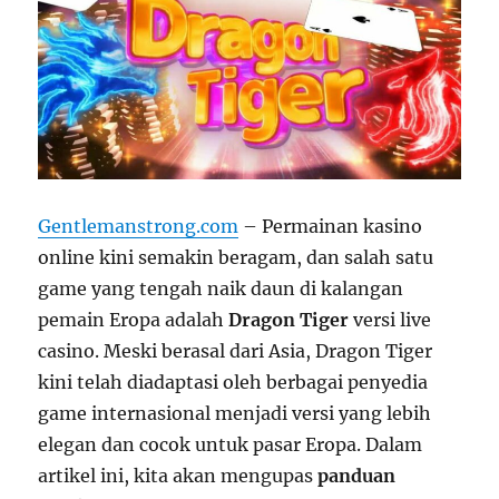
Gentlemanstrong.com
– Permainan kasino
online kini semakin beragam, dan salah satu
game yang tengah naik daun di kalangan
pemain Eropa adalah
Dragon Tiger
versi live
casino. Meski berasal dari Asia, Dragon Tiger
kini telah diadaptasi oleh berbagai penyedia
game internasional menjadi versi yang lebih
elegan dan cocok untuk pasar Eropa. Dalam
artikel ini, kita akan mengupas
panduan