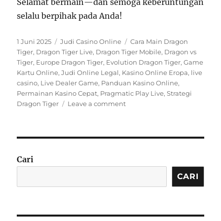
Selamat bermain—dan semoga keberuntungan
selalu berpihak pada Anda!
Posted
Categories
Tags
1 Juni 2025
Judi Casino Online
Cara Main Dragon
on
Tiger
,
Dragon Tiger Live
,
Dragon Tiger Mobile
,
Dragon vs
Tiger
,
Europe Dragon Tiger
,
Evolution Dragon Tiger
,
Game
Kartu Online
,
Judi Online Legal
,
Kasino Online Eropa
,
live
casino
,
Live Dealer Game
,
Panduan Kasino Online
,
Permainan Kasino Cepat
,
Pragmatic Play Live
,
Strategi
on
Dragon Tiger
Leave a comment
Europe
Dragon
Tiger:
Panduan
Lengkap
Cari
Permainan
Live
CARI
Casino