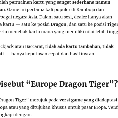
alah permainan kartu yang
sangat sederhana namun
gan
. Game ini pertama kali populer di Kamboja dan
agai negara Asia. Dalam satu sesi, dealer hanya akan
kartu — satu ke posisi
Dragon
, dan satu ke posisi
Tige
rlu menebak kartu mana yang memiliki nilai lebih tingg
ackjack atau Baccarat,
tidak ada kartu tambahan, tidak
it
— hanya keputusan cepat dan hasil instan.
isebut “Europe Dragon Tiger”?
 Dragon Tiger” merujuk pada
versi game yang diadaptasi
ropa
atau yang ditujukan khusus untuk pasar Eropa. Vers
engkapi dengan: