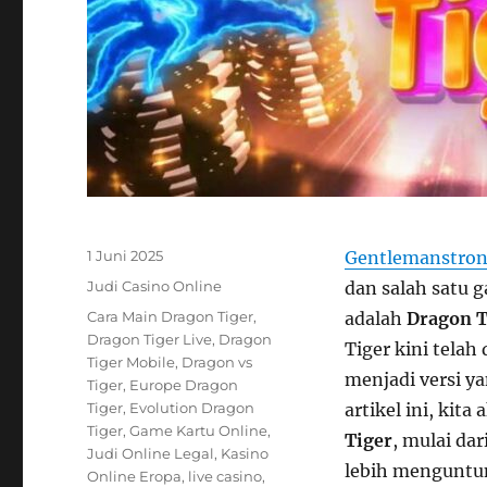
Posted
1 Juni 2025
Gentlemanstro
on
Categories
Judi Casino Online
dan salah satu 
Tags
Cara Main Dragon Tiger
,
adalah
Dragon T
Dragon Tiger Live
,
Dragon
Tiger kini telah
Tiger Mobile
,
Dragon vs
menjadi versi y
Tiger
,
Europe Dragon
Tiger
,
Evolution Dragon
artikel ini, kit
Tiger
,
Game Kartu Online
,
Tiger
, mulai dar
Judi Online Legal
,
Kasino
lebih menguntu
Online Eropa
,
live casino
,