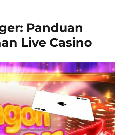
iger: Panduan
an Live Casino