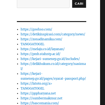
CARI
https://goohso.com/
https://detikinspirasi.com/category/news/
https://zonadinamika.com/
TANGGATOGEL
https://melaju.co.id/layanan/
https://pmb.stahntp.ac.id/
https://kejari-sumenep.go.id/includes/
https://delikhukum.co.id/category/nasiona
l/
https://kejari-
sumenep.go.id/pages/syarat-passport.php/
https://lxtoto.org/a>
TANGGATOGEL
https://pppharyana.net
https://sumbermakmur.net
https://bascomania.com/