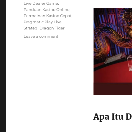
Live Dealer Game
,
Panduan Kasino Online
,
Permainan Kasino Cepat
,
Pragmatic Play Live
,
Strategi Dragon Tiger
on
Leave a comment
Europe
Dragon
Tiger:
Panduan
Lengkap
Permainan
Live
Casino
Apa Itu 