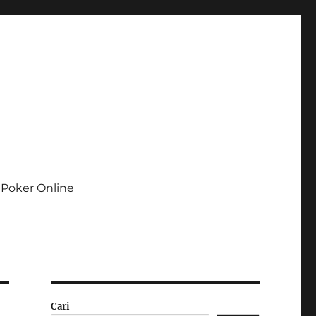
 Poker Online
Cari