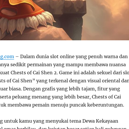
ng.com
– Dalam dunia slot online yang penuh warna dan
anya sedikit permainan yang mampu membawa nuansa
t Chests of Cai Shen 2. Game ini adalah sekuel dari sl
ts of Cai Shen” yang terkenal dengan visual oriental da
luar biasa. Dengan grafis yang lebih tajam, fitur yang
, serta peluang menang yang lebih besar, Chests of Cai
ntuk membawa pemain menuju puncak keberuntungan.
cang untuk kamu yang menyukai tema Dewa Kekayaan
 emas berkilau, dan kejutan besar setiap kali gulungan