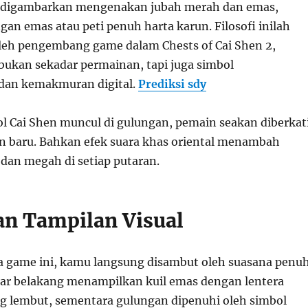
ng digambarkan mengenakan jubah merah dan emas,
n emas atau peti penuh harta karun. Filosofi inilah
leh pengembang game dalam Chests of Cai Shen 2,
ukan sekadar permainan, tapi juga simbol
dan kemakmuran digital.
Prediksi sdy
bol Cai Shen muncul di gulungan, pemain seakan diberkat
 baru. Bahkan efek suara khas oriental menambah
 dan megah di setiap putaran.
an Tampilan Visual
 game ini, kamu langsung disambut oleh suasana penu
ar belakang menampilkan kuil emas dengan lentera
 lembut, sementara gulungan dipenuhi oleh simbol