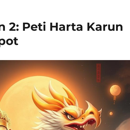
n 2: Peti Harta Karun
pot