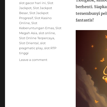
slot gacor hari ini
,
Slot
berhenti. Siapka
Jackpot
,
Slot Jackpot
Besar
,
Slot Jackpot
tersembunyi pe
Progresif
,
Slot Kasino
fantastis!
Online
,
Slot
Keberuntungan Emas
,
Slot
Megah Asia
,
slot online
,
Slot Online Terpercaya
,
Slot Oriental
,
slot
pragmatic play
,
slot RTP
tinggi
on
Leave a comment
Chests
of
Cai
Shen
2:
Peti
Harta
Karun
yang