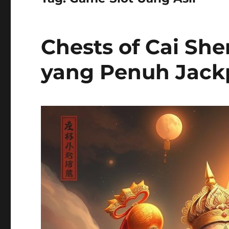
Chests of Cai She
yang Penuh Jack