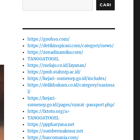
CARI
https://goohso.com/
https://detikinspirasi.com/category/news/
https://zonadinamika.com/
TANGGATOGEL
https://melaju.co.id/layanan/
https://pmb.stahntp.ac.id/
https://kejari-sumenep.go.id/includes/
https://delikhukum.co.id/category/nasiona
l/
https://kejari-
sumenep.go.id/pages/syarat-passport.php/
https://lxtoto.org/a>
TANGGATOGEL
https://pppharyana.net
https://sumbermakmur.net
https://bascomania.com/