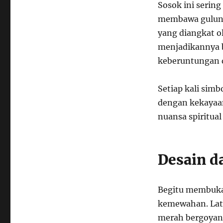
Sosok ini seri
membawa gulunga
yang diangkat o
menjadikannya b
keberuntungan 
Setiap kali sim
dengan kekayaan
nuansa spiritual
Desain d
Begitu membuka
kemewahan. Lat
merah bergoyang