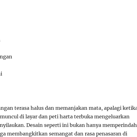
n
ungan
i
gan terasa halus dan memanjakan mata, apalagi ketik
 muncul di layar dan peti harta terbuka mengeluarkan
yilaukan. Desain seperti ini bukan hanya memperindah
juga membangkitkan semangat dan rasa penasaran di