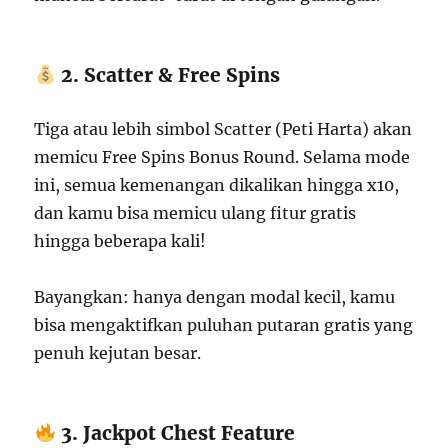
2. Scatter & Free Spins
Tiga atau lebih simbol Scatter (Peti Harta) akan
memicu Free Spins Bonus Round. Selama mode
ini, semua kemenangan dikalikan hingga x10,
dan kamu bisa memicu ulang fitur gratis
hingga beberapa kali!
Bayangkan: hanya dengan modal kecil, kamu
bisa mengaktifkan puluhan putaran gratis yang
penuh kejutan besar.
3. Jackpot Chest Feature