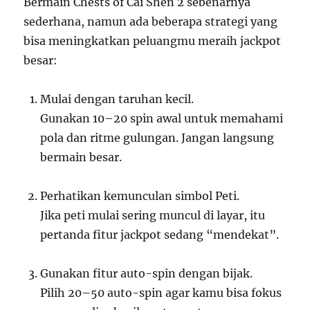
Bermain Chests of Cai Shen 2 sebenarnya
sederhana, namun ada beberapa strategi yang
bisa meningkatkan peluangmu meraih jackpot
besar:
Mulai dengan taruhan kecil.
Gunakan 10–20 spin awal untuk memahami
pola dan ritme gulungan. Jangan langsung
bermain besar.
Perhatikan kemunculan simbol Peti.
Jika peti mulai sering muncul di layar, itu
pertanda fitur jackpot sedang “mendekat”.
Gunakan fitur auto-spin dengan bijak.
Pilih 20–50 auto-spin agar kamu bisa fokus