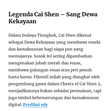
Legenda Cai Shen – Sang Dewa
Kekayaan
Dalam budaya Tiongkok, Cai Shen dikenal
sebagai Dewa Kekayaan yang membawa rezeki
dan kemakmuran bagi siapa pun yang
memujanya. Sosok ini sering digambarkan
mengenakan jubah merah dan emas,
membawa gulungan emas atau peti penuh
harta karun. Filosofi inilah yang diangkat oleh
pengembang game dalam Chests of Cai Shen 2,
menjadikannya bukan sekadar permainan, tapi
juga simbol keberuntungan dan kemakmuran
digital.
Prediksi sdy