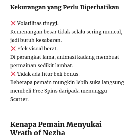
Kekurangan yang Perlu Diperhatikan
Volatilitas tinggi.
Kemenangan besar tidak selalu sering muncul,
jadi butuh kesabaran.
Efek visual berat.
Di perangkat lama, animasi kadang membuat
permainan sedikit lambat.
Tidak ada fitur beli bonus.
Beberapa pemain mungkin lebih suka langsung
membeli Free Spins daripada menunggu
Scatter.
Kenapa Pemain Menyukai
Wrath of Nezha