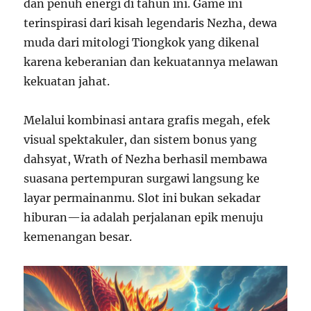
dan penuh energi di tahun ini. Game ini
terinspirasi dari kisah legendaris Nezha, dewa
muda dari mitologi Tiongkok yang dikenal
karena keberanian dan kekuatannya melawan
kekuatan jahat.
Melalui kombinasi antara grafis megah, efek
visual spektakuler, dan sistem bonus yang
dahsyat, Wrath of Nezha berhasil membawa
suasana pertempuran surgawi langsung ke
layar permainanmu. Slot ini bukan sekadar
hiburan—ia adalah perjalanan epik menuju
kemenangan besar.