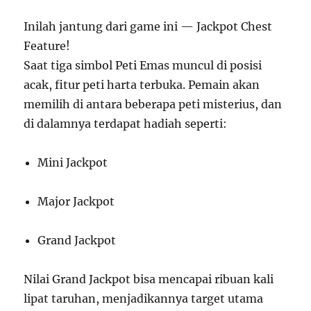
Inilah jantung dari game ini — Jackpot Chest
Feature!
Saat tiga simbol Peti Emas muncul di posisi
acak, fitur peti harta terbuka. Pemain akan
memilih di antara beberapa peti misterius, dan
di dalamnya terdapat hadiah seperti:
Mini Jackpot
Major Jackpot
Grand Jackpot
Nilai Grand Jackpot bisa mencapai ribuan kali
lipat taruhan, menjadikannya target utama