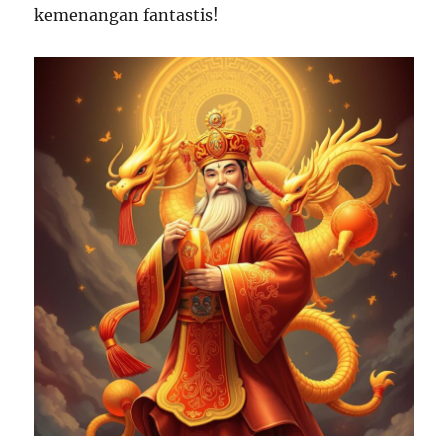
kemenangan fantastis!