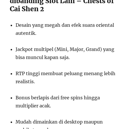
dibanding Slot Lain – Chests of
Cai Shen 2
Desain yang megah dan efek suara oriental
autentik.
Jackpot multipel (Mini, Major, Grand) yang
bisa muncul kapan saja.
RTP tinggi membuat peluang menang lebih
realistis.
Bonus berlapis dari free spins hingga
multiplier acak.
Mudah dimainkan di desktop maupun