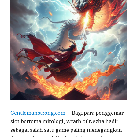
Gentlemanstrong.com
– Bagi para penggemar
slot bertema mitologi, Wrath of Nezha hadir
sebagai salah satu game paling menegangkan