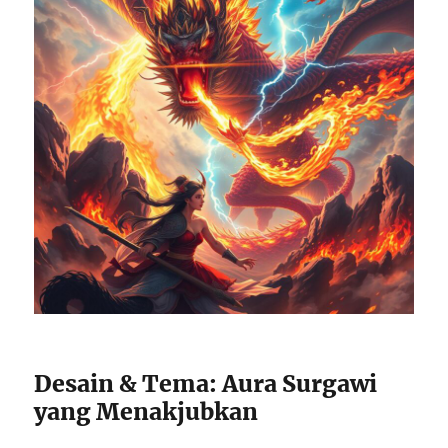
Desain & Tema: Aura Surgawi
yang Menakjubkan