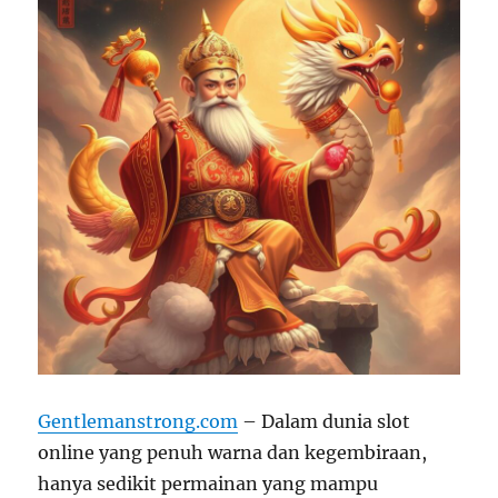
Gentlemanstrong.com
– Dalam dunia slot
online yang penuh warna dan kegembiraan,
hanya sedikit permainan yang mampu