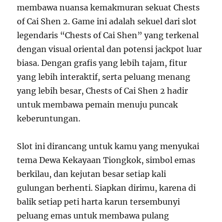
membawa nuansa kemakmuran sekuat Chests
of Cai Shen 2. Game ini adalah sekuel dari slot
legendaris “Chests of Cai Shen” yang terkenal
dengan visual oriental dan potensi jackpot luar
biasa. Dengan grafis yang lebih tajam, fitur
yang lebih interaktif, serta peluang menang
yang lebih besar, Chests of Cai Shen 2 hadir
untuk membawa pemain menuju puncak
keberuntungan.
Slot ini dirancang untuk kamu yang menyukai
tema Dewa Kekayaan Tiongkok, simbol emas
berkilau, dan kejutan besar setiap kali
gulungan berhenti. Siapkan dirimu, karena di
balik setiap peti harta karun tersembunyi
peluang emas untuk membawa pulang