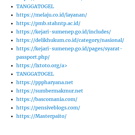
TANGGATOGEL
https://melaju.co.id/layanan/
https://pmb.stahntp.ac.id/
https://kejari-sumenep.go.id/includes/
https://delikhukum.co.id/category/nasional/
https://kejari-sumenep.go.id/pages/syarat-
passport.php/
https://lxtoto.org/a>
TANGGATOGEL
https://pppharyana.net
https://sumbermakmur.net
https://bascomania.com/
https://pensiveblogs.com/
https://Masterpaito/