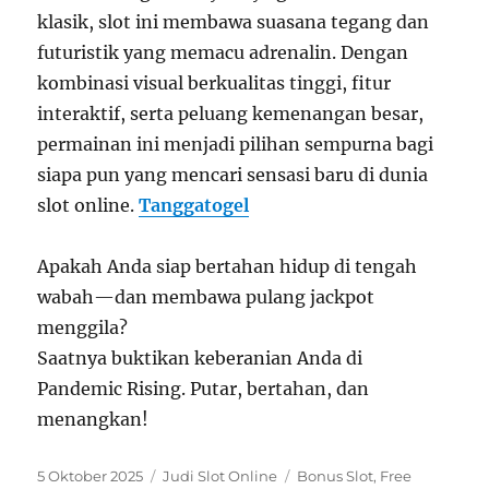
klasik, slot ini membawa suasana tegang dan
futuristik yang memacu adrenalin. Dengan
kombinasi visual berkualitas tinggi, fitur
interaktif, serta peluang kemenangan besar,
permainan ini menjadi pilihan sempurna bagi
siapa pun yang mencari sensasi baru di dunia
slot online.
Tanggatogel
Apakah Anda siap bertahan hidup di tengah
wabah—dan membawa pulang jackpot
menggila?
Saatnya buktikan keberanian Anda di
Pandemic Rising. Putar, bertahan, dan
menangkan!
Posted
Categories
Tags
5 Oktober 2025
Judi Slot Online
Bonus Slot
,
Free