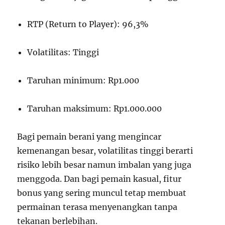
RTP (Return to Player): 96,3%
Volatilitas: Tinggi
Taruhan minimum: Rp1.000
Taruhan maksimum: Rp1.000.000
Bagi pemain berani yang mengincar
kemenangan besar, volatilitas tinggi berarti
risiko lebih besar namun imbalan yang juga
menggoda. Dan bagi pemain kasual, fitur
bonus yang sering muncul tetap membuat
permainan terasa menyenangkan tanpa
tekanan berlebihan.