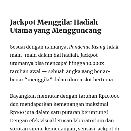
Jackpot Menggila: Hadiah
Utama yang Mengguncang
Sesuai dengan namanya,
Pandemic Rising
tidak
main-main dalam hal hadiah. Jackpot
utamanya bisa mencapai hingga 10.000x
taruhan awal — sebuah angka yang benar-
benar “menggila” dalam dunia slot bertema.
Bayangkan memutar dengan taruhan Rp10.000
dan mendapatkan kemenangan maksimal
Rp100 juta dalam satu putaran beruntung!
Dengan efek visual letusan laboratorium dan
sorotan sirene kemenangan, sensasi jackpot di