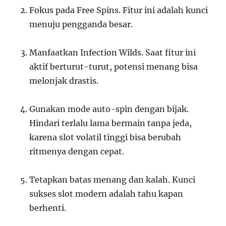
Fokus pada Free Spins. Fitur ini adalah kunci
menuju pengganda besar.
Manfaatkan Infection Wilds. Saat fitur ini
aktif berturut-turut, potensi menang bisa
melonjak drastis.
Gunakan mode auto-spin dengan bijak.
Hindari terlalu lama bermain tanpa jeda,
karena slot volatil tinggi bisa berubah
ritmenya dengan cepat.
Tetapkan batas menang dan kalah. Kunci
sukses slot modern adalah tahu kapan
berhenti.