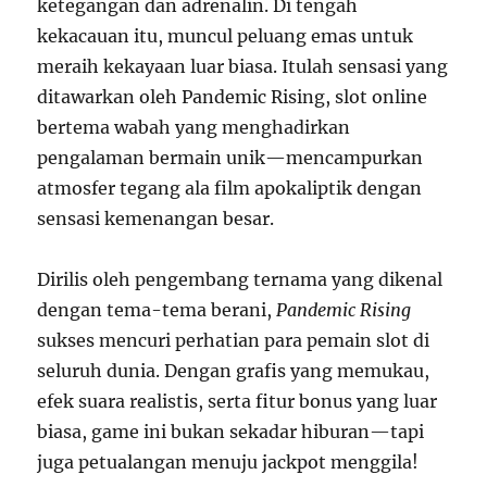
ketegangan dan adrenalin. Di tengah
kekacauan itu, muncul peluang emas untuk
meraih kekayaan luar biasa. Itulah sensasi yang
ditawarkan oleh Pandemic Rising, slot online
bertema wabah yang menghadirkan
pengalaman bermain unik—mencampurkan
atmosfer tegang ala film apokaliptik dengan
sensasi kemenangan besar.
Dirilis oleh pengembang ternama yang dikenal
dengan tema-tema berani,
Pandemic Rising
sukses mencuri perhatian para pemain slot di
seluruh dunia. Dengan grafis yang memukau,
efek suara realistis, serta fitur bonus yang luar
biasa, game ini bukan sekadar hiburan—tapi
juga petualangan menuju jackpot menggila!