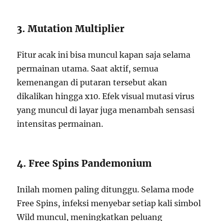
3. Mutation Multiplier
Fitur acak ini bisa muncul kapan saja selama
permainan utama. Saat aktif, semua
kemenangan di putaran tersebut akan
dikalikan hingga x10. Efek visual mutasi virus
yang muncul di layar juga menambah sensasi
intensitas permainan.
4. Free Spins Pandemonium
Inilah momen paling ditunggu. Selama mode
Free Spins, infeksi menyebar setiap kali simbol
Wild muncul, meningkatkan peluang