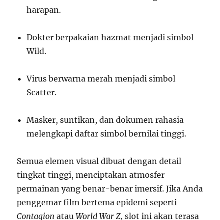
harapan.
Dokter berpakaian hazmat menjadi simbol
Wild.
Virus berwarna merah menjadi simbol
Scatter.
Masker, suntikan, dan dokumen rahasia
melengkapi daftar simbol bernilai tinggi.
Semua elemen visual dibuat dengan detail
tingkat tinggi, menciptakan atmosfer
permainan yang benar-benar imersif. Jika Anda
penggemar film bertema epidemi seperti
Contagion
atau
World War Z
, slot ini akan terasa