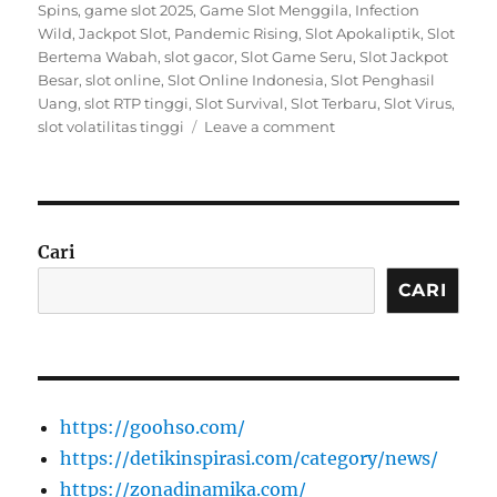
on
Spins
,
game slot 2025
,
Game Slot Menggila
,
Infection
Wild
,
Jackpot Slot
,
Pandemic Rising
,
Slot Apokaliptik
,
Slot
Bertema Wabah
,
slot gacor
,
Slot Game Seru
,
Slot Jackpot
Besar
,
slot online
,
Slot Online Indonesia
,
Slot Penghasil
Uang
,
slot RTP tinggi
,
Slot Survival
,
Slot Terbaru
,
Slot Virus
,
on
slot volatilitas tinggi
Leave a comment
Pandemic
Rising:
Slot
Bertema
Wabah
Cari
dengan
Jackpot
CARI
Menggila!
https://goohso.com/
https://detikinspirasi.com/category/news/
https://zonadinamika.com/