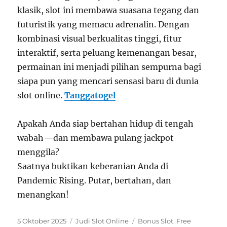
klasik, slot ini membawa suasana tegang dan
futuristik yang memacu adrenalin. Dengan
kombinasi visual berkualitas tinggi, fitur
interaktif, serta peluang kemenangan besar,
permainan ini menjadi pilihan sempurna bagi
siapa pun yang mencari sensasi baru di dunia
slot online.
Tanggatogel
Apakah Anda siap bertahan hidup di tengah
wabah—dan membawa pulang jackpot
menggila?
Saatnya buktikan keberanian Anda di
Pandemic Rising. Putar, bertahan, dan
menangkan!
Posted
Categories
Tags
5 Oktober 2025
Judi Slot Online
Bonus Slot
,
Free