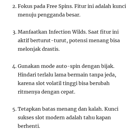
Fokus pada Free Spins. Fitur ini adalah kunci
menuju pengganda besar.
Manfaatkan Infection Wilds. Saat fitur ini
aktif berturut-turut, potensi menang bisa
melonjak drastis.
Gunakan mode auto-spin dengan bijak.
Hindari terlalu lama bermain tanpa jeda,
karena slot volatil tinggi bisa berubah
ritmenya dengan cepat.
Tetapkan batas menang dan kalah. Kunci
sukses slot modern adalah tahu kapan
berhenti.