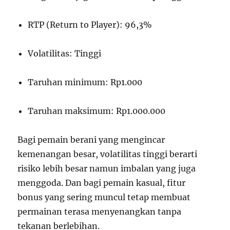
RTP (Return to Player): 96,3%
Volatilitas: Tinggi
Taruhan minimum: Rp1.000
Taruhan maksimum: Rp1.000.000
Bagi pemain berani yang mengincar
kemenangan besar, volatilitas tinggi berarti
risiko lebih besar namun imbalan yang juga
menggoda. Dan bagi pemain kasual, fitur
bonus yang sering muncul tetap membuat
permainan terasa menyenangkan tanpa
tekanan berlebihan.