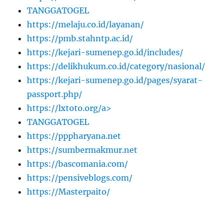
TANGGATOGEL
https://melaju.co.id/layanan/
https://pmb.stahntp.ac.id/
https://kejari-sumenep.go.id/includes/
https://delikhukum.co.id/category/nasional/
https://kejari-sumenep.go.id/pages/syarat-
passport.php/
https://lxtoto.org/a>
TANGGATOGEL
https://pppharyana.net
https://sumbermakmur.net
https://bascomania.com/
https://pensiveblogs.com/
https://Masterpaito/