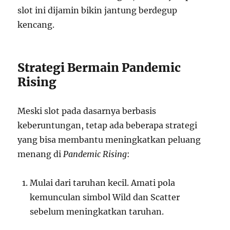
slot ini dijamin bikin jantung berdegup
kencang.
Strategi Bermain Pandemic
Rising
Meski slot pada dasarnya berbasis
keberuntungan, tetap ada beberapa strategi
yang bisa membantu meningkatkan peluang
menang di
Pandemic Rising
:
Mulai dari taruhan kecil. Amati pola
kemunculan simbol Wild dan Scatter
sebelum meningkatkan taruhan.