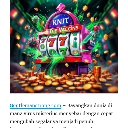
Gentlemanstrong.com
– Bayangkan dunia di
mana virus misterius menyebar dengan cepat,
mengubah segalanya menjadi penuh