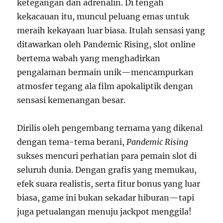
ketegangan dan adrenalin. Di tengah
kekacauan itu, muncul peluang emas untuk
meraih kekayaan luar biasa. Itulah sensasi yang
ditawarkan oleh Pandemic Rising, slot online
bertema wabah yang menghadirkan
pengalaman bermain unik—mencampurkan
atmosfer tegang ala film apokaliptik dengan
sensasi kemenangan besar.
Dirilis oleh pengembang ternama yang dikenal
dengan tema-tema berani,
Pandemic Rising
sukses mencuri perhatian para pemain slot di
seluruh dunia. Dengan grafis yang memukau,
efek suara realistis, serta fitur bonus yang luar
biasa, game ini bukan sekadar hiburan—tapi
juga petualangan menuju jackpot menggila!