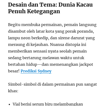
Desain dan Tema: Dunia Kacau
Penuh Ketegangan
Begitu membuka permainan, pemain langsung
disambut oleh latar kota yang porak poranda,
lampu neon berkedip, dan sirene darurat yang
meraung di kejauhan. Nuansa distopia ini
memberikan sensasi nyata seolah pemain
sedang bertarung melawan waktu untuk
bertahan hidup—dan memenangkan jackpot
besar!
Prediksi Sydney
Simbol-simbol di dalam permainan pun sangat
khas:
Vial berisi serum biru melambangkan