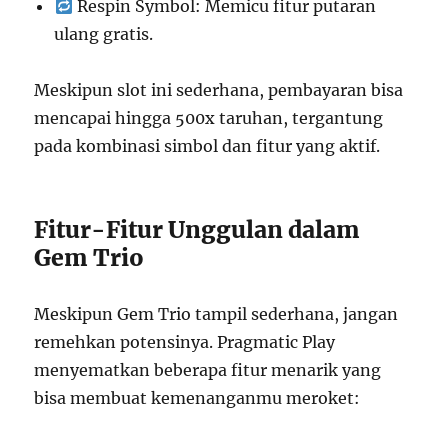
Respin Symbol: Memicu fitur putaran
ulang gratis.
Meskipun slot ini sederhana, pembayaran bisa
mencapai hingga 500x taruhan, tergantung
pada kombinasi simbol dan fitur yang aktif.
Fitur-Fitur Unggulan dalam
Gem Trio
Meskipun Gem Trio tampil sederhana, jangan
remehkan potensinya. Pragmatic Play
menyematkan beberapa fitur menarik yang
bisa membuat kemenanganmu meroket: