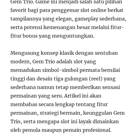
Gem Trio. Game ini menjadi salah satu pilihan
favorit bagi para penggemar slot online berkat
tampilannya yang elegan, gameplay sederhana,
serta potensi kemenangan besar melalui fitur-
fitur bonus yang menguntungkan.
Mengusung konsep klasik dengan sentuhan
modern, Gem Trio adalah slot yang
memadukan simbol-simbol permata bernilai
tinggi dan desain tiga gulungan (reel) yang
sederhana namun tetap memberikan sensasi
permainan yang seru. Artikel ini akan
membahas secara lengkap tentang fitur
permainan, strategi bermain, keunggulan Gem
Trio, serta mengapa slot ini layak dimainkan
oleh pemula maupun pemain profesional.