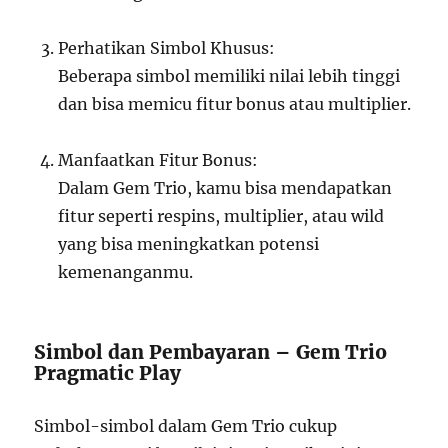
Perhatikan Simbol Khusus:
Beberapa simbol memiliki nilai lebih tinggi
dan bisa memicu fitur bonus atau multiplier.
Manfaatkan Fitur Bonus:
Dalam Gem Trio, kamu bisa mendapatkan
fitur seperti respins, multiplier, atau wild
yang bisa meningkatkan potensi
kemenanganmu.
Simbol dan Pembayaran – Gem Trio
Pragmatic Play
Simbol-simbol dalam Gem Trio cukup