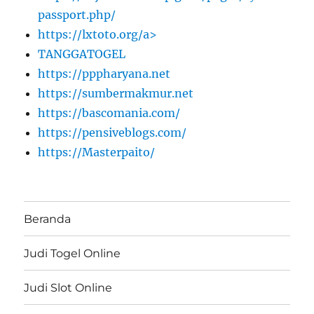
passport.php/
https://lxtoto.org/a>
TANGGATOGEL
https://pppharyana.net
https://sumbermakmur.net
https://bascomania.com/
https://pensiveblogs.com/
https://Masterpaito/
Beranda
Judi Togel Online
Judi Slot Online