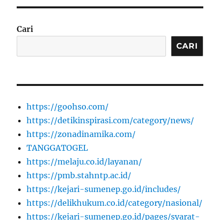
Pragmatic
Play:
Slot
Cari
Berlian
yang
CARI
Mengguncang
Dunia
https://goohso.com/
https://detikinspirasi.com/category/news/
https://zonadinamika.com/
TANGGATOGEL
https://melaju.co.id/layanan/
https://pmb.stahntp.ac.id/
https://kejari-sumenep.go.id/includes/
https://delikhukum.co.id/category/nasional/
https://kejari-sumenep.go.id/pages/syarat-