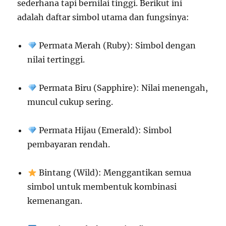
sederhana tapi bernilai tinggi. Berikut ini
adalah daftar simbol utama dan fungsinya:
Permata Merah (Ruby): Simbol dengan
nilai tertinggi.
Permata Biru (Sapphire): Nilai menengah,
muncul cukup sering.
Permata Hijau (Emerald): Simbol
pembayaran rendah.
Bintang (Wild): Menggantikan semua
simbol untuk membentuk kombinasi
kemenangan.