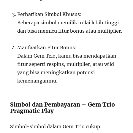
Perhatikan Simbol Khusus:
Beberapa simbol memiliki nilai lebih tinggi
dan bisa memicu fitur bonus atau multiplier.
Manfaatkan Fitur Bonus:
Dalam Gem Trio, kamu bisa mendapatkan
fitur seperti respins, multiplier, atau wild
yang bisa meningkatkan potensi
kemenanganmu.
Simbol dan Pembayaran – Gem Trio
Pragmatic Play
Simbol-simbol dalam Gem Trio cukup