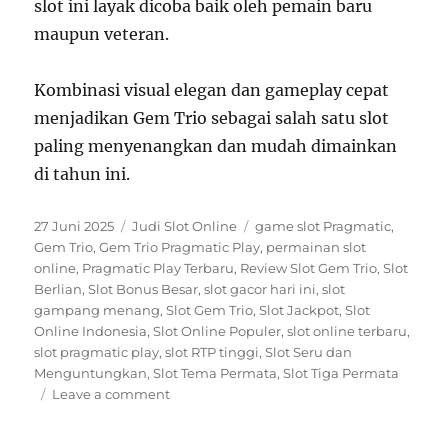
slot ini layak dicoba baik oleh pemain baru
maupun veteran.
Kombinasi visual elegan dan gameplay cepat
menjadikan Gem Trio sebagai salah satu slot
paling menyenangkan dan mudah dimainkan
di tahun ini.
Posted
Categories
Tags
27 Juni 2025
Judi Slot Online
game slot Pragmatic
,
on
Gem Trio
,
Gem Trio Pragmatic Play
,
permainan slot
online
,
Pragmatic Play Terbaru
,
Review Slot Gem Trio
,
Slot
Berlian
,
Slot Bonus Besar
,
slot gacor hari ini
,
slot
gampang menang
,
Slot Gem Trio
,
Slot Jackpot
,
Slot
Online Indonesia
,
Slot Online Populer
,
slot online terbaru
,
slot pragmatic play
,
slot RTP tinggi
,
Slot Seru dan
Menguntungkan
,
Slot Tema Permata
,
Slot Tiga Permata
on
Leave a comment
Gem
Trio