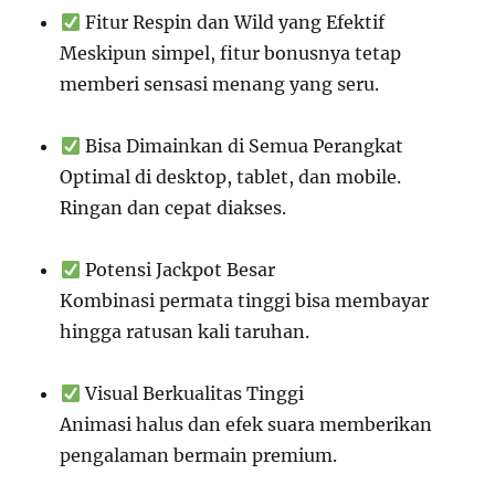
Fitur Respin dan Wild yang Efektif
Meskipun simpel, fitur bonusnya tetap
memberi sensasi menang yang seru.
Bisa Dimainkan di Semua Perangkat
Optimal di desktop, tablet, dan mobile.
Ringan dan cepat diakses.
Potensi Jackpot Besar
Kombinasi permata tinggi bisa membayar
hingga ratusan kali taruhan.
Visual Berkualitas Tinggi
Animasi halus dan efek suara memberikan
pengalaman bermain premium.