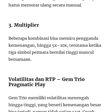
harus memutar ulang secara manual.
3. Multiplier
Beberapa kombinasi bisa memicu pengganda
kemenangan, hingga 5x–10x, terutama ketika
tiga simbol permata bernilai tinggi muncul
bersamaan.
Volatilitas dan RTP – Gem Trio
Pragmatic Play
Gem Trio memiliki volatilitas menengah
hingga tinggi, yang berarti kemenangan besar
bisa terjadi, namun tidak setiap saat. Cocok