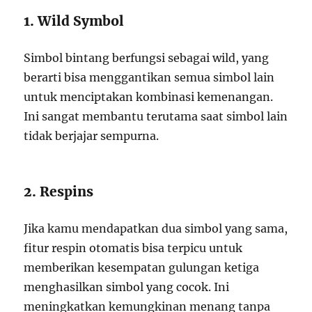
1. Wild Symbol
Simbol bintang berfungsi sebagai wild, yang
berarti bisa menggantikan semua simbol lain
untuk menciptakan kombinasi kemenangan.
Ini sangat membantu terutama saat simbol lain
tidak berjajar sempurna.
2. Respins
Jika kamu mendapatkan dua simbol yang sama,
fitur respin otomatis bisa terpicu untuk
memberikan kesempatan gulungan ketiga
menghasilkan simbol yang cocok. Ini
meningkatkan kemungkinan menang tanpa