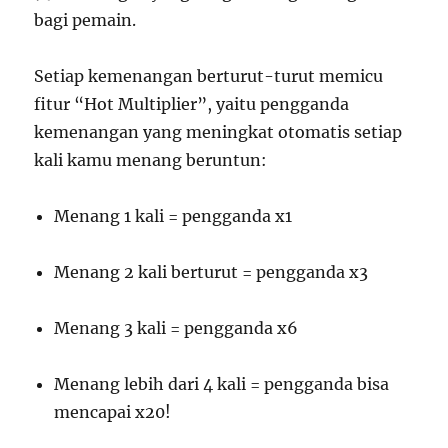
bagi pemain.
Setiap kemenangan berturut-turut memicu
fitur “Hot Multiplier”, yaitu pengganda
kemenangan yang meningkat otomatis setiap
kali kamu menang beruntun:
Menang 1 kali = pengganda x1
Menang 2 kali berturut = pengganda x3
Menang 3 kali = pengganda x6
Menang lebih dari 4 kali = pengganda bisa
mencapai x20!