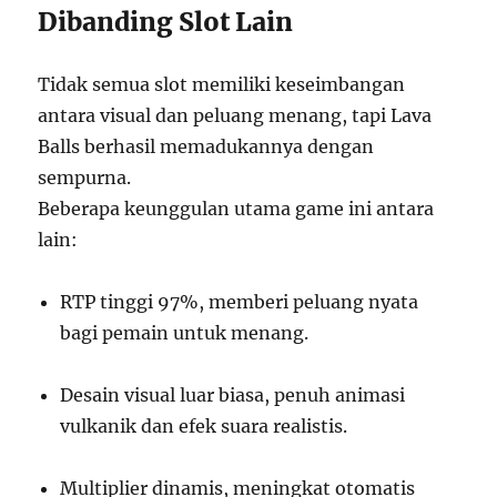
Dibanding Slot Lain
Tidak semua slot memiliki keseimbangan
antara visual dan peluang menang, tapi Lava
Balls berhasil memadukannya dengan
sempurna.
Beberapa keunggulan utama game ini antara
lain:
RTP tinggi 97%, memberi peluang nyata
bagi pemain untuk menang.
Desain visual luar biasa, penuh animasi
vulkanik dan efek suara realistis.
Multiplier dinamis, meningkat otomatis