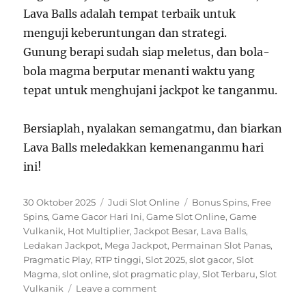
Lava Balls adalah tempat terbaik untuk
menguji keberuntungan dan strategi.
Gunung berapi sudah siap meletus, dan bola-
bola magma berputar menanti waktu yang
tepat untuk menghujani jackpot ke tanganmu.
Bersiaplah, nyalakan semangatmu, dan biarkan
Lava Balls meledakkan kemenanganmu hari
ini!
Posted
Categories
Tags
30 Oktober 2025
Judi Slot Online
Bonus Spins
,
Free
on
Spins
,
Game Gacor Hari Ini
,
Game Slot Online
,
Game
Vulkanik
,
Hot Multiplier
,
Jackpot Besar
,
Lava Balls
,
Ledakan Jackpot
,
Mega Jackpot
,
Permainan Slot Panas
,
Pragmatic Play
,
RTP tinggi
,
Slot 2025
,
slot gacor
,
Slot
Magma
,
slot online
,
slot pragmatic play
,
Slot Terbaru
,
Slot
on
Vulkanik
Leave a comment
Lava