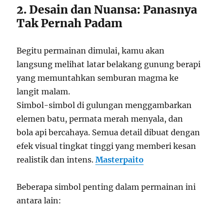
2. Desain dan Nuansa: Panasnya
Tak Pernah Padam
Begitu permainan dimulai, kamu akan
langsung melihat latar belakang gunung berapi
yang memuntahkan semburan magma ke
langit malam.
Simbol-simbol di gulungan menggambarkan
elemen batu, permata merah menyala, dan
bola api bercahaya. Semua detail dibuat dengan
efek visual tingkat tinggi yang memberi kesan
realistik dan intens.
Masterpaito
Beberapa simbol penting dalam permainan ini
antara lain: