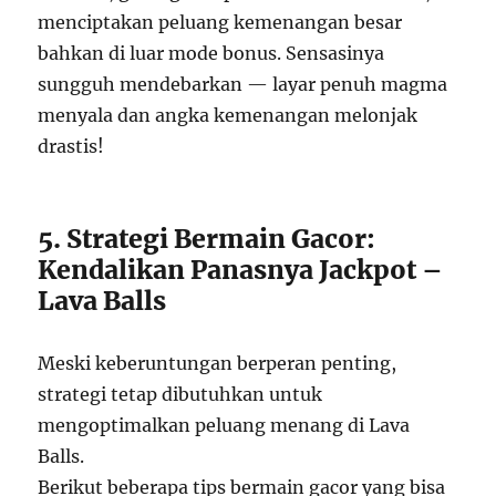
menciptakan peluang kemenangan besar
bahkan di luar mode bonus. Sensasinya
sungguh mendebarkan — layar penuh magma
menyala dan angka kemenangan melonjak
drastis!
5. Strategi Bermain Gacor:
Kendalikan Panasnya Jackpot –
Lava Balls
Meski keberuntungan berperan penting,
strategi tetap dibutuhkan untuk
mengoptimalkan peluang menang di Lava
Balls.
Berikut beberapa tips bermain gacor yang bisa