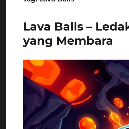
Lava Balls – Led
yang Membara