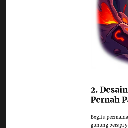
2. Desai
Pernah 
Begitu permaina
gunung berapi 