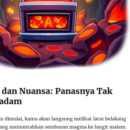
n dan Nuansa: Panasnya Tak
Padam
n dimulai, kamu akan langsung melihat latar belakang
yang memuntahkan semburan magma ke langit malam.