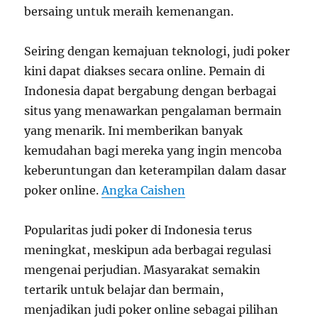
bersaing untuk meraih kemenangan.
Seiring dengan kemajuan teknologi, judi poker
kini dapat diakses secara online. Pemain di
Indonesia dapat bergabung dengan berbagai
situs yang menawarkan pengalaman bermain
yang menarik. Ini memberikan banyak
kemudahan bagi mereka yang ingin mencoba
keberuntungan dan keterampilan dalam dasar
poker online.
Angka Caishen
Popularitas judi poker di Indonesia terus
meningkat, meskipun ada berbagai regulasi
mengenai perjudian. Masyarakat semakin
tertarik untuk belajar dan bermain,
menjadikan judi poker online sebagai pilihan