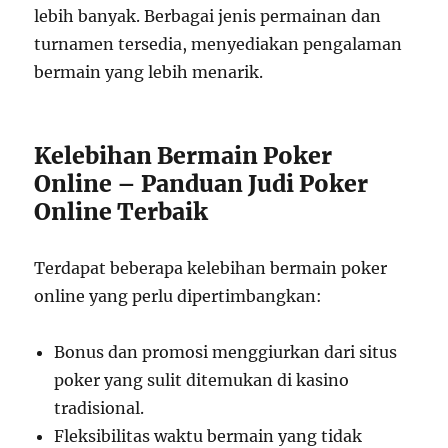
lebih banyak. Berbagai jenis permainan dan
turnamen tersedia, menyediakan pengalaman
bermain yang lebih menarik.
Kelebihan Bermain Poker
Online – Panduan Judi Poker
Online Terbaik
Terdapat beberapa kelebihan bermain poker
online yang perlu dipertimbangkan:
Bonus dan promosi menggiurkan dari situs
poker yang sulit ditemukan di kasino
tradisional.
Fleksibilitas waktu bermain yang tidak