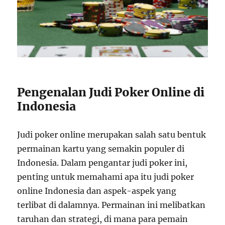
Pengenalan Judi Poker Online di
Indonesia
Judi poker online merupakan salah satu bentuk
permainan kartu yang semakin populer di
Indonesia. Dalam pengantar judi poker ini,
penting untuk memahami apa itu judi poker
online Indonesia dan aspek-aspek yang
terlibat di dalamnya. Permainan ini melibatkan
taruhan dan strategi, di mana para pemain