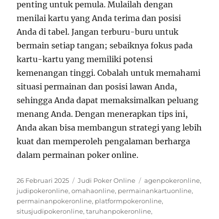
penting untuk pemula. Mulailah dengan
menilai kartu yang Anda terima dan posisi
Anda di tabel. Jangan terburu-buru untuk
bermain setiap tangan; sebaiknya fokus pada
kartu-kartu yang memiliki potensi
kemenangan tinggi. Cobalah untuk memahami
situasi permainan dan posisi lawan Anda,
sehingga Anda dapat memaksimalkan peluang
menang Anda. Dengan menerapkan tips ini,
Anda akan bisa membangun strategi yang lebih
kuat dan memperoleh pengalaman berharga
dalam permainan poker online.
Posted
Categories
Tags
26 Februari 2025
Judi Poker Online
agenpokeronline
,
on
judipokeronline
,
omahaonline
,
permainankartuonline
,
permainanpokeronline
,
platformpokeronline
,
situsjudipokeronline
,
taruhanpokeronline
,