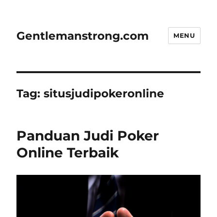
Gentlemanstrong.com
MENU
Tag:
situsjudipokeronline
Panduan Judi Poker
Online Terbaik