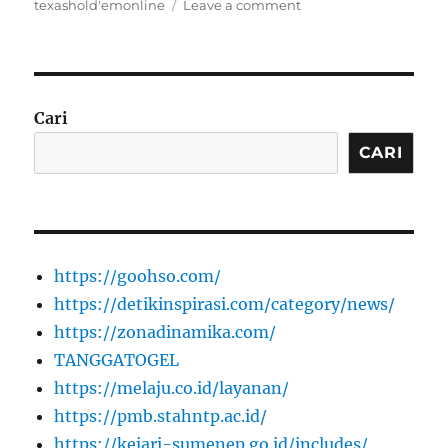
on
texashold'emonline
Leave a comment
Panduan
Judi
Poker
Online
Terbaik
Cari
CARI
https://goohso.com/
https://detikinspirasi.com/category/news/
https://zonadinamika.com/
TANGGATOGEL
https://melaju.co.id/layanan/
https://pmb.stahntp.ac.id/
https://kejari-sumenep.go.id/includes/