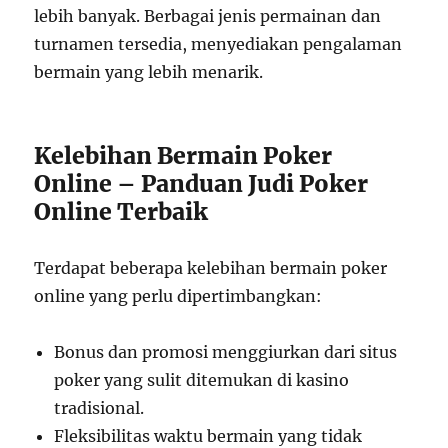
lebih banyak. Berbagai jenis permainan dan
turnamen tersedia, menyediakan pengalaman
bermain yang lebih menarik.
Kelebihan Bermain Poker
Online – Panduan Judi Poker
Online Terbaik
Terdapat beberapa kelebihan bermain poker
online yang perlu dipertimbangkan:
Bonus dan promosi menggiurkan dari situs
poker yang sulit ditemukan di kasino
tradisional.
Fleksibilitas waktu bermain yang tidak