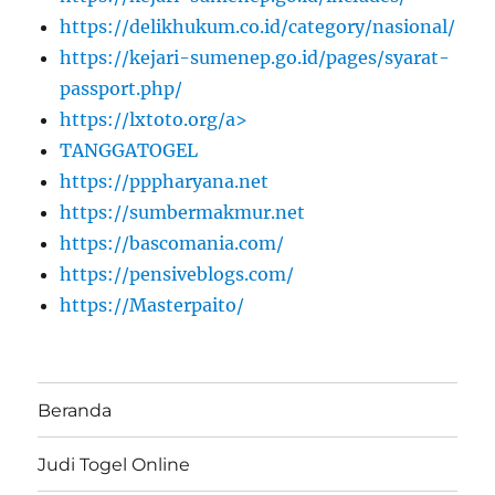
https://delikhukum.co.id/category/nasional/
https://kejari-sumenep.go.id/pages/syarat-
passport.php/
https://lxtoto.org/a>
TANGGATOGEL
https://pppharyana.net
https://sumbermakmur.net
https://bascomania.com/
https://pensiveblogs.com/
https://Masterpaito/
Beranda
Judi Togel Online