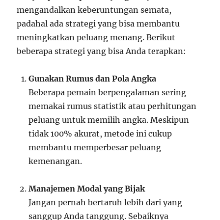
mengandalkan keberuntungan semata,
padahal ada strategi yang bisa membantu
meningkatkan peluang menang. Berikut
beberapa strategi yang bisa Anda terapkan:
Gunakan Rumus dan Pola Angka
Beberapa pemain berpengalaman sering
memakai rumus statistik atau perhitungan
peluang untuk memilih angka. Meskipun
tidak 100% akurat, metode ini cukup
membantu memperbesar peluang
kemenangan.
Manajemen Modal yang Bijak
Jangan pernah bertaruh lebih dari yang
sanggup Anda tanggung. Sebaiknya