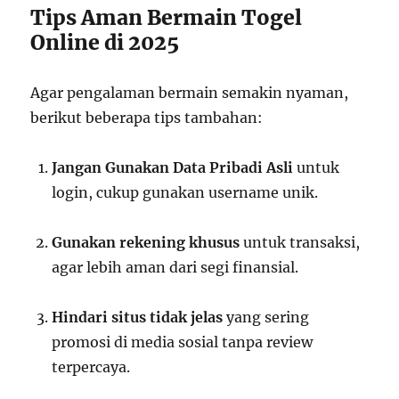
Tips Aman Bermain Togel
Online di 2025
Agar pengalaman bermain semakin nyaman,
berikut beberapa tips tambahan:
Jangan Gunakan Data Pribadi Asli
untuk
login, cukup gunakan username unik.
Gunakan rekening khusus
untuk transaksi,
agar lebih aman dari segi finansial.
Hindari situs tidak jelas
yang sering
promosi di media sosial tanpa review
terpercaya.