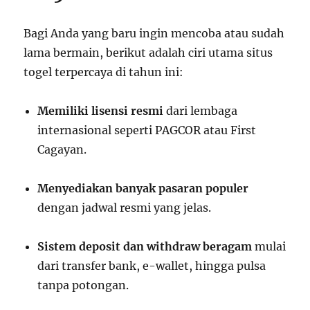
Bagi Anda yang baru ingin mencoba atau sudah
lama bermain, berikut adalah ciri utama situs
togel terpercaya di tahun ini:
Memiliki lisensi resmi
dari lembaga
internasional seperti PAGCOR atau First
Cagayan.
Menyediakan banyak pasaran populer
dengan jadwal resmi yang jelas.
Sistem deposit dan withdraw beragam
mulai
dari transfer bank, e-wallet, hingga pulsa
tanpa potongan.