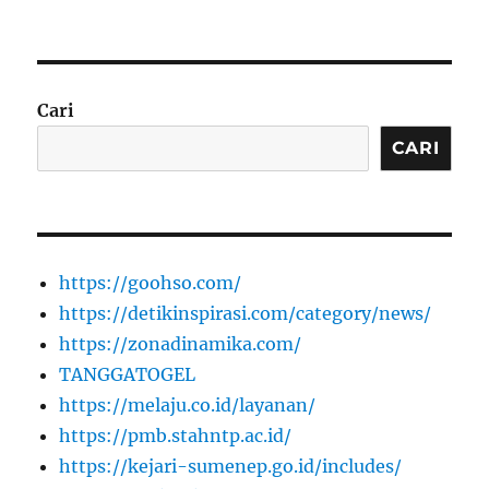
Togel
Terpercaya
2025:
Main
Aman,
Cari
Menang
Nyaman
CARI
https://goohso.com/
https://detikinspirasi.com/category/news/
https://zonadinamika.com/
TANGGATOGEL
https://melaju.co.id/layanan/
https://pmb.stahntp.ac.id/
https://kejari-sumenep.go.id/includes/