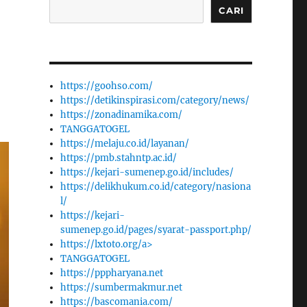
CARI
https://goohso.com/
https://detikinspirasi.com/category/news/
https://zonadinamika.com/
TANGGATOGEL
https://melaju.co.id/layanan/
https://pmb.stahntp.ac.id/
https://kejari-sumenep.go.id/includes/
https://delikhukum.co.id/category/nasiona
l/
https://kejari-
sumenep.go.id/pages/syarat-passport.php/
https://lxtoto.org/a>
TANGGATOGEL
https://pppharyana.net
https://sumbermakmur.net
https://bascomania.com/