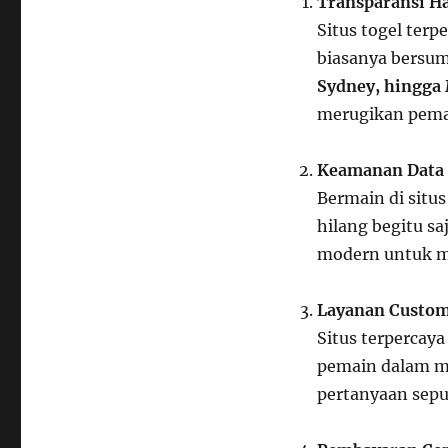
Transparansi Ha
Situs togel terp
biasanya bersum
Sydney, hingga
merugikan pema
Keamanan Data 
Bermain di situs
hilang begitu sa
modern untuk m
Layanan Custome
Situs terpercay
pemain dalam m
pertanyaan sepu