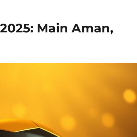
 2025: Main Aman,