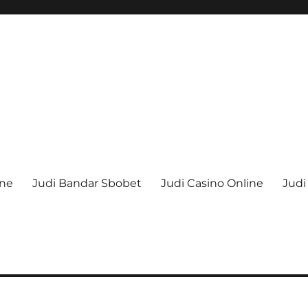
ine
Judi Bandar Sbobet
Judi Casino Online
Judi