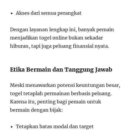
Akses dari semua perangkat
Dengan layanan lengkap ini, banyak pemain
menjadikan togel online bukan sekadar
hiburan, tapi juga peluang finansial nyata.
Etika Bermain dan Tanggung Jawab
Meski menawarkan potensi keuntungan besar,
togel tetaplah permainan berbasis peluang.
Karena itu, penting bagi pemain untuk
bermain dengan bijak:
Tetapkan batas modal dan target