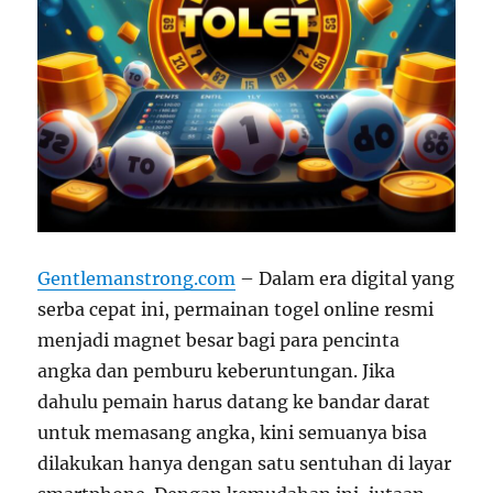
Gentlemanstrong.com
– Dalam era digital yang
serba cepat ini, permainan togel online resmi
menjadi magnet besar bagi para pencinta
angka dan pemburu keberuntungan. Jika
dahulu pemain harus datang ke bandar darat
untuk memasang angka, kini semuanya bisa
dilakukan hanya dengan satu sentuhan di layar