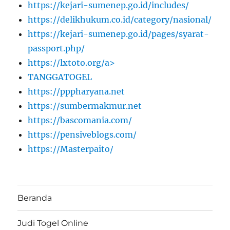
https://kejari-sumenep.go.id/includes/
https://delikhukum.co.id/category/nasional/
https://kejari-sumenep.go.id/pages/syarat-
passport.php/
https://lxtoto.org/a>
TANGGATOGEL
https://pppharyana.net
https://sumbermakmur.net
https://bascomania.com/
https://pensiveblogs.com/
https://Masterpaito/
Beranda
Judi Togel Online