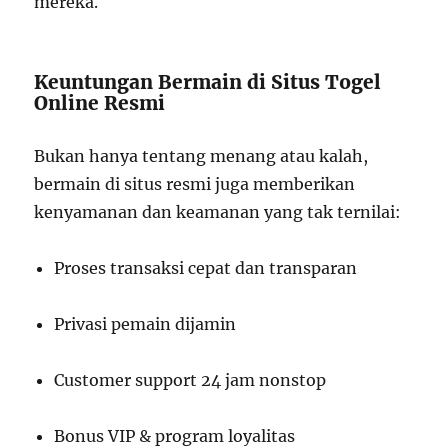
mereka.
Keuntungan Bermain di Situs Togel
Online Resmi
Bukan hanya tentang menang atau kalah,
bermain di situs resmi juga memberikan
kenyamanan dan keamanan yang tak ternilai:
Proses transaksi cepat dan transparan
Privasi pemain dijamin
Customer support 24 jam nonstop
Bonus VIP & program loyalitas