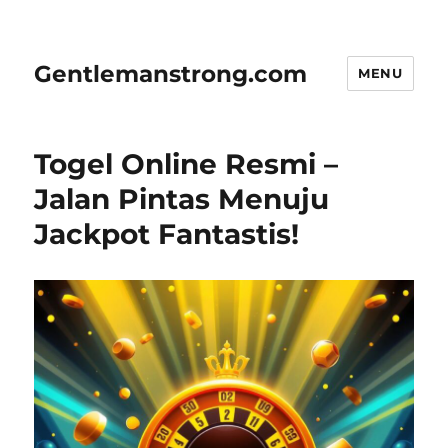
Gentlemanstrong.com
MENU
Togel Online Resmi –
Jalan Pintas Menuju
Jackpot Fantastis!