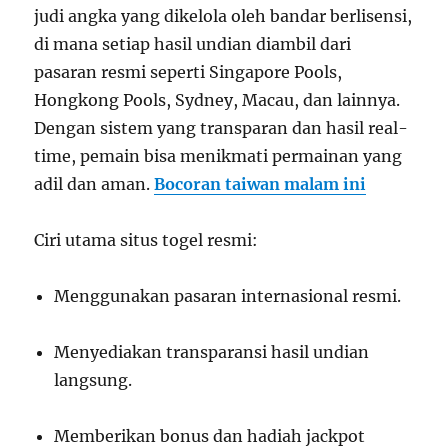
judi angka yang dikelola oleh bandar berlisensi,
di mana setiap hasil undian diambil dari
pasaran resmi seperti Singapore Pools,
Hongkong Pools, Sydney, Macau, dan lainnya.
Dengan sistem yang transparan dan hasil real-
time, pemain bisa menikmati permainan yang
adil dan aman.
Bocoran taiwan malam ini
Ciri utama situs togel resmi:
Menggunakan pasaran internasional resmi.
Menyediakan transparansi hasil undian
langsung.
Memberikan bonus dan hadiah jackpot