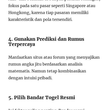
fokus pada satu pasar seperti Singapore atau
Hongkong, karena tiap pasaran memiliki
karakteristik dan pola tersendiri.
4. Gunakan Prediksi dan Rumus
Terpercaya
Manfaatkan situs atau forum yang menyajikan
rumus angka jitu berdasarkan analisis
matematis. Namun tetap kombinasikan
dengan intuisi pribadi.
5. Pilih Bandar Togel Resmi