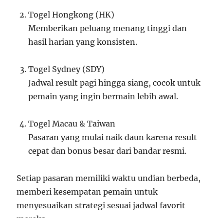
Togel Hongkong (HK)
Memberikan peluang menang tinggi dan
hasil harian yang konsisten.
Togel Sydney (SDY)
Jadwal result pagi hingga siang, cocok untuk
pemain yang ingin bermain lebih awal.
Togel Macau & Taiwan
Pasaran yang mulai naik daun karena result
cepat dan bonus besar dari bandar resmi.
Setiap pasaran memiliki waktu undian berbeda,
memberi kesempatan pemain untuk
menyesuaikan strategi sesuai jadwal favorit