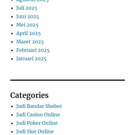
Juli 2025
Juni 2025
Mei 2025
April 2025
Maret 2025
Februari 2025
Januari 2025
Categories
Judi Bandar Sbobet
Judi Casino Online
Judi Poker Online
Judi Slot Online