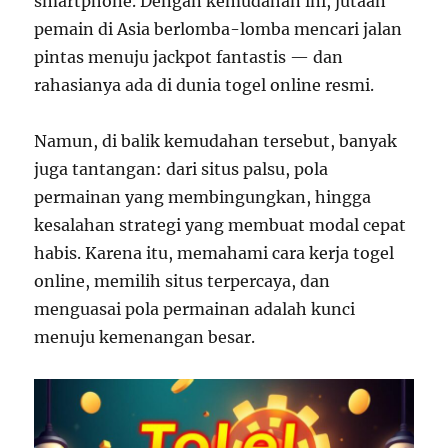
smartphone. Dengan kemudahan ini, jutaan
pemain di Asia berlomba-lomba mencari jalan
pintas menuju jackpot fantastis — dan
rahasianya ada di dunia togel online resmi.
Namun, di balik kemudahan tersebut, banyak
juga tantangan: dari situs palsu, pola
permainan yang membingungkan, hingga
kesalahan strategi yang membuat modal cepat
habis. Karena itu, memahami cara kerja togel
online, memilih situs terpercaya, dan
menguasai pola permainan adalah kunci
menuju kemenangan besar.