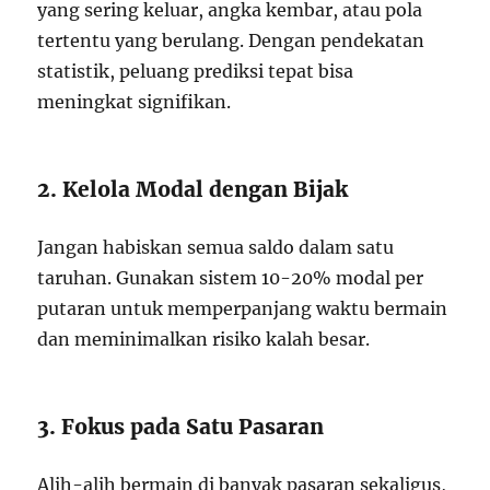
yang sering keluar, angka kembar, atau pola
tertentu yang berulang. Dengan pendekatan
statistik, peluang prediksi tepat bisa
meningkat signifikan.
2. Kelola Modal dengan Bijak
Jangan habiskan semua saldo dalam satu
taruhan. Gunakan sistem 10-20% modal per
putaran untuk memperpanjang waktu bermain
dan meminimalkan risiko kalah besar.
3. Fokus pada Satu Pasaran
Alih-alih bermain di banyak pasaran sekaligus,