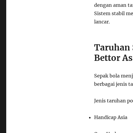
dengan aman tan
Sistem stabil m
lancar.
Taruhan 
Bettor As
Sepak bola menj
berbagai jenis 
Jenis taruhan po
Handicap Asia