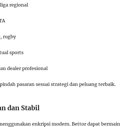
liga regional
TA
, rugby
tual sports
an dealer profesional
pindah pasaran sesuai strategi dan peluang terbaik.
n dan Stabil
menggunakan enkripsi modern. Bettor dapat bermain