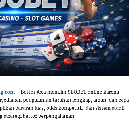
ng.com
– Bettor Asia memilih SBOBET online karena
nyediakan pengalaman taruhan lengkap, aman, dan cepa
kan pasaran luas, odds kompetitif, dan sistem stabil
strategi bettor berpengalaman.