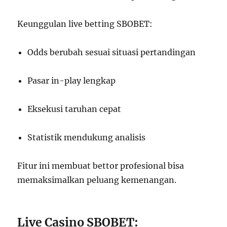
Keunggulan live betting SBOBET:
Odds berubah sesuai situasi pertandingan
Pasar in-play lengkap
Eksekusi taruhan cepat
Statistik mendukung analisis
Fitur ini membuat bettor profesional bisa
memaksimalkan peluang kemenangan.
Live Casino SBOBET: