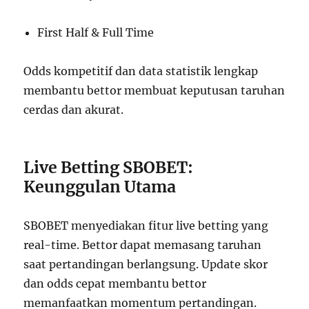
First Half & Full Time
Odds kompetitif dan data statistik lengkap
membantu bettor membuat keputusan taruhan
cerdas dan akurat.
Live Betting SBOBET:
Keunggulan Utama
SBOBET menyediakan fitur live betting yang
real-time. Bettor dapat memasang taruhan
saat pertandingan berlangsung. Update skor
dan odds cepat membantu bettor
memanfaatkan momentum pertandingan.