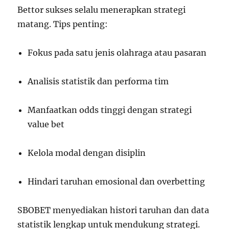
Bettor sukses selalu menerapkan strategi
matang. Tips penting:
Fokus pada satu jenis olahraga atau pasaran
Analisis statistik dan performa tim
Manfaatkan odds tinggi dengan strategi
value bet
Kelola modal dengan disiplin
Hindari taruhan emosional dan overbetting
SBOBET menyediakan histori taruhan dan data
statistik lengkap untuk mendukung strategi.