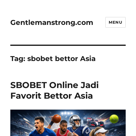
Gentlemanstrong.com
MENU
Tag:
sbobet bettor Asia
SBOBET Online Jadi
Favorit Bettor Asia