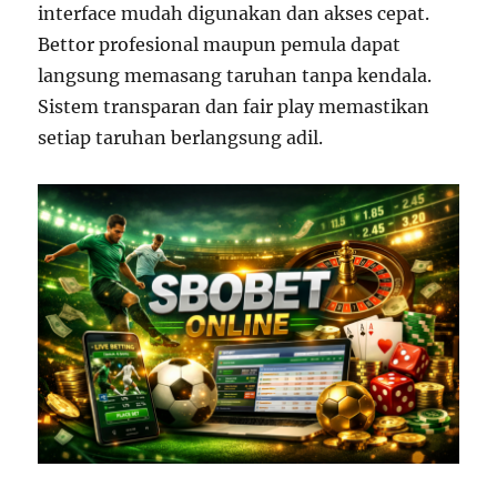
interface mudah digunakan dan akses cepat.
Bettor profesional maupun pemula dapat
langsung memasang taruhan tanpa kendala.
Sistem transparan dan fair play memastikan
setiap taruhan berlangsung adil.