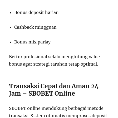
Bonus deposit harian
Cashback mingguan
Bonus mix parlay
Bettor profesional selalu menghitung value
bonus agar strategi taruhan tetap optimal.
Transaksi Cepat dan Aman 24
Jam – SBOBET Online
SBOBET online mendukung berbagai metode
transaksi. Sistem otomatis memproses deposit