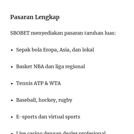
Pasaran Lengkap
SBOBET menyediakan pasaran taruhan luas:
Sepak bola Eropa, Asia, dan lokal
Basket NBA dan liga regional
Tennis ATP & WTA
Baseball, hockey, rugby
E-sports dan virtual sports
Live casino dengan dealer profesional