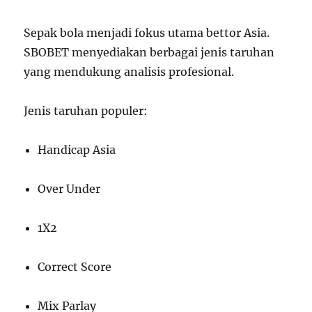
Sepak bola menjadi fokus utama bettor Asia.
SBOBET menyediakan berbagai jenis taruhan
yang mendukung analisis profesional.
Jenis taruhan populer:
Handicap Asia
Over Under
1X2
Correct Score
Mix Parlay