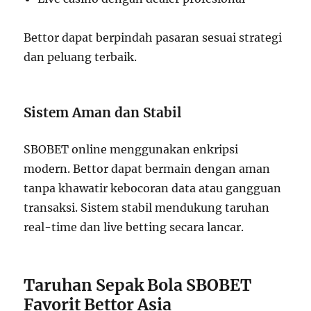
Bettor dapat berpindah pasaran sesuai strategi
dan peluang terbaik.
Sistem Aman dan Stabil
SBOBET online menggunakan enkripsi
modern. Bettor dapat bermain dengan aman
tanpa khawatir kebocoran data atau gangguan
transaksi. Sistem stabil mendukung taruhan
real-time dan live betting secara lancar.
Taruhan Sepak Bola SBOBET
Favorit Bettor Asia