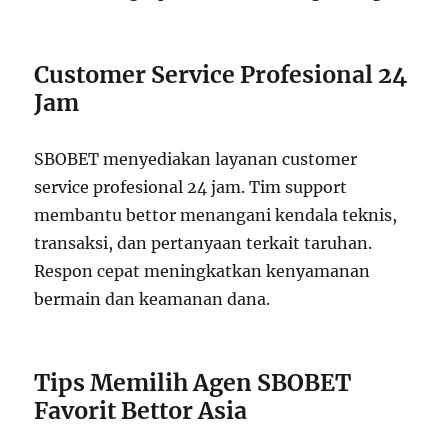
Customer Service Profesional 24
Jam
SBOBET menyediakan layanan customer
service profesional 24 jam. Tim support
membantu bettor menangani kendala teknis,
transaksi, dan pertanyaan terkait taruhan.
Respon cepat meningkatkan kenyamanan
bermain dan keamanan dana.
Tips Memilih Agen SBOBET
Favorit Bettor Asia