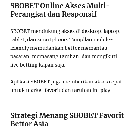
SBOBET Online Akses Multi-
Perangkat dan Responsif
SBOBET mendukung akses di desktop, laptop,
tablet, dan smartphone. Tampilan mobile-
friendly memudahkan bettor memantau
pasaran, memasang taruhan, dan mengikuti
live betting kapan saja.
Aplikasi SBOBET juga memberikan akses cepat
untuk market favorit dan taruhan in-play.
Strategi Menang SBOBET Favorit
Bettor Asia