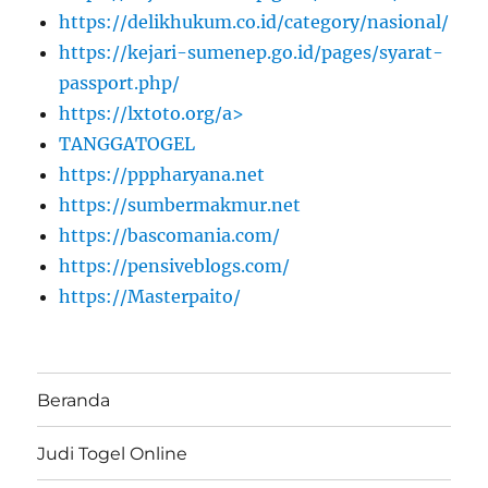
https://delikhukum.co.id/category/nasional/
https://kejari-sumenep.go.id/pages/syarat-
passport.php/
https://lxtoto.org/a>
TANGGATOGEL
https://pppharyana.net
https://sumbermakmur.net
https://bascomania.com/
https://pensiveblogs.com/
https://Masterpaito/
Beranda
Judi Togel Online