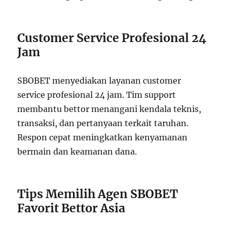
Customer Service Profesional 24
Jam
SBOBET menyediakan layanan customer
service profesional 24 jam. Tim support
membantu bettor menangani kendala teknis,
transaksi, dan pertanyaan terkait taruhan.
Respon cepat meningkatkan kenyamanan
bermain dan keamanan dana.
Tips Memilih Agen SBOBET
Favorit Bettor Asia