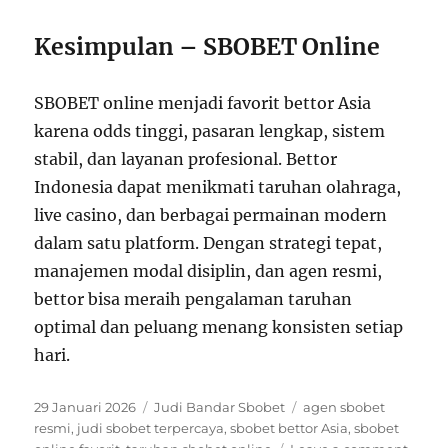
Kesimpulan – SBOBET Online
SBOBET online menjadi favorit bettor Asia
karena odds tinggi, pasaran lengkap, sistem
stabil, dan layanan profesional. Bettor
Indonesia dapat menikmati taruhan olahraga,
live casino, dan berbagai permainan modern
dalam satu platform. Dengan strategi tepat,
manajemen modal disiplin, dan agen resmi,
bettor bisa meraih pengalaman taruhan
optimal dan peluang menang konsisten setiap
hari.
Posted
Categories
Tags
29 Januari 2026
Judi Bandar Sbobet
agen sbobet
on
resmi
,
judi sbobet terpercaya
,
sbobet bettor Asia
,
sbobet