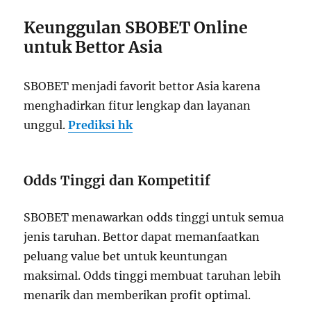
Keunggulan SBOBET Online
untuk Bettor Asia
SBOBET menjadi favorit bettor Asia karena
menghadirkan fitur lengkap dan layanan
unggul.
Prediksi hk
Odds Tinggi dan Kompetitif
SBOBET menawarkan odds tinggi untuk semua
jenis taruhan. Bettor dapat memanfaatkan
peluang value bet untuk keuntungan
maksimal. Odds tinggi membuat taruhan lebih
menarik dan memberikan profit optimal.