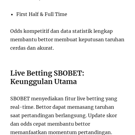
First Half & Full Time
Odds kompetitif dan data statistik lengkap
membantu bettor membuat keputusan taruhan
cerdas dan akurat.
Live Betting SBOBET:
Keunggulan Utama
SBOBET menyediakan fitur live betting yang
real-time. Bettor dapat memasang taruhan
saat pertandingan berlangsung. Update skor
dan odds cepat membantu bettor
memanfaatkan momentum pertandingan.