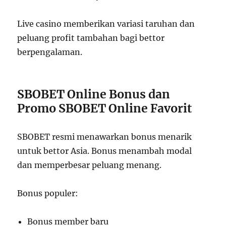
Live casino memberikan variasi taruhan dan
peluang profit tambahan bagi bettor
berpengalaman.
SBOBET Online Bonus dan
Promo SBOBET Online Favorit
SBOBET resmi menawarkan bonus menarik
untuk bettor Asia. Bonus menambah modal
dan memperbesar peluang menang.
Bonus populer:
Bonus member baru