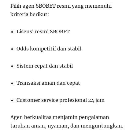
Pilih agen SBOBET resmi yang memenuhi
kriteria berikut:
Lisensi resmi SBOBET
Odds kompetitif dan stabil
Sistem cepat dan stabil
Transaksi aman dan cepat
Customer service profesional 24 jam
Agen berkualitas menjamin pengalaman
taruhan aman, nyaman, dan menguntungkan.