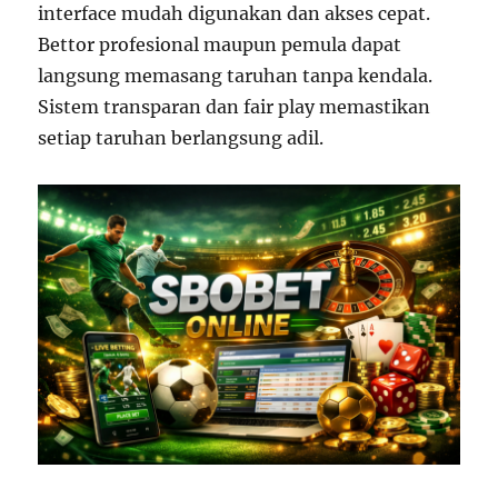
interface mudah digunakan dan akses cepat.
Bettor profesional maupun pemula dapat
langsung memasang taruhan tanpa kendala.
Sistem transparan dan fair play memastikan
setiap taruhan berlangsung adil.