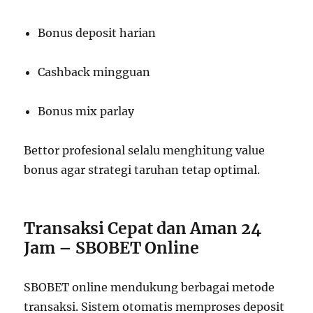
Bonus deposit harian
Cashback mingguan
Bonus mix parlay
Bettor profesional selalu menghitung value
bonus agar strategi taruhan tetap optimal.
Transaksi Cepat dan Aman 24
Jam – SBOBET Online
SBOBET online mendukung berbagai metode
transaksi. Sistem otomatis memproses deposit