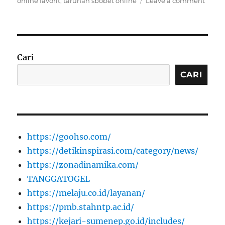
on
online favorit
,
taruhan sbobet online
Leave a comment
SBOB
Onlin
Jadi
Favori
Betto
Cari
Asia
CARI
https://goohso.com/
https://detikinspirasi.com/category/news/
https://zonadinamika.com/
TANGGATOGEL
https://melaju.co.id/layanan/
https://pmb.stahntp.ac.id/
https://kejari-sumenep.go.id/includes/