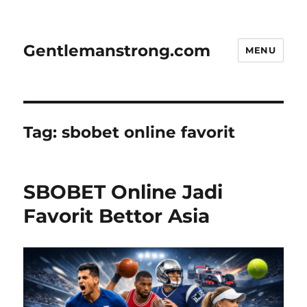
Gentlemanstrong.com
MENU
Tag:
sbobet online favorit
SBOBET Online Jadi
Favorit Bettor Asia