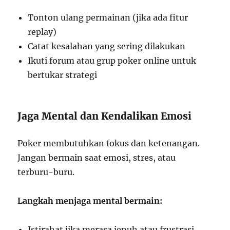
Tonton ulang permainan (jika ada fitur
replay)
Catat kesalahan yang sering dilakukan
Ikuti forum atau grup poker online untuk
bertukar strategi
Jaga Mental dan Kendalikan Emosi
Poker membutuhkan fokus dan ketenangan.
Jangan bermain saat emosi, stres, atau
terburu-buru.
Langkah menjaga mental bermain:
Istirahat jika merasa jenuh atau frustrasi