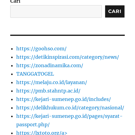
Cari
Tanpa
Modal
CARI
Besar
https://goohso.com/
https://detikinspirasi.com/category/news/
https://zonadinamika.com/
TANGGATOGEL
https://melaju.co.id/layanan/
https://pmb.stahntp.ac.id/
https://kejari-sumenep.go.id/includes/
https://delikhukum.co.id/category/nasional/
https://kejari-sumenep.go.id/pages/syarat-
passport.php/
https://lxtoto.org/a>