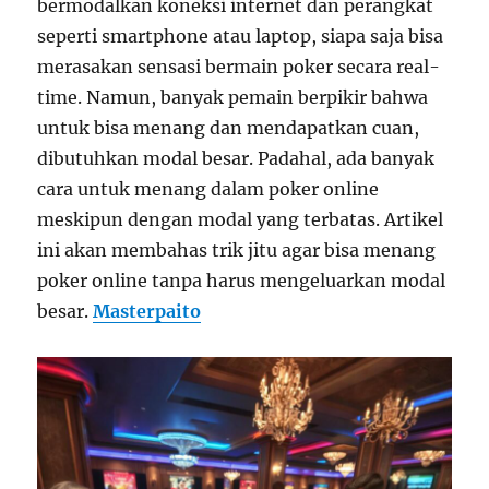
bermodalkan koneksi internet dan perangkat
seperti smartphone atau laptop, siapa saja bisa
merasakan sensasi bermain poker secara real-
time. Namun, banyak pemain berpikir bahwa
untuk bisa menang dan mendapatkan cuan,
dibutuhkan modal besar. Padahal, ada banyak
cara untuk menang dalam poker online
meskipun dengan modal yang terbatas. Artikel
ini akan membahas trik jitu agar bisa menang
poker online tanpa harus mengeluarkan modal
besar.
Masterpaito