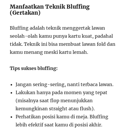
Manfaatkan Teknik Bluffing
(Gertakan)
Bluffing adalah teknik menggertak lawan
seolah-olah kamu punya kartu kuat, padahal
tidak. Teknik ini bisa membuat lawan fold dan
kamu menang meski kartu lemah.
Tips sukses bluffing:
Jangan sering-sering, nanti terbaca lawan.
Lakukan hanya pada momen yang tepat
(misalnya saat flop menunjukkan
kemungkinan straight atau flush).
Perhatikan posisi kamu di meja. Bluffing
lebih efektif saat kamu di posisi akhir.