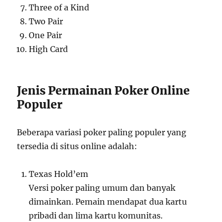
Three of a Kind
Two Pair
One Pair
High Card
Jenis Permainan Poker Online
Populer
Beberapa variasi poker paling populer yang
tersedia di situs online adalah:
Texas Hold’em
Versi poker paling umum dan banyak
dimainkan. Pemain mendapat dua kartu
pribadi dan lima kartu komunitas.