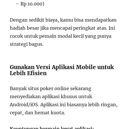
– Rp 10.000)
Dengan sedikit biaya, kamu bisa mendapatkan
hadiah besar jika mencapai peringkat atas. Ini
cocok untuk pemain modal kecil yang punya
strategi bagus.
Gunakan Versi Aplikasi Mobile untuk
Lebih Efisien
Banyak situs poker online sekarang
menyediakan aplikasi khusus untuk
Android/iOS. Aplikasi ini biasanya lebih ringan,
cepat, dan hemat kuota.
Keuntungan bermain lewat aplikasi: