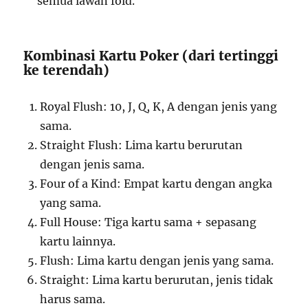
semua lawan fold.
Kombinasi Kartu Poker (dari tertinggi
ke terendah)
Royal Flush: 10, J, Q, K, A dengan jenis yang
sama.
Straight Flush: Lima kartu berurutan
dengan jenis sama.
Four of a Kind: Empat kartu dengan angka
yang sama.
Full House: Tiga kartu sama + sepasang
kartu lainnya.
Flush: Lima kartu dengan jenis yang sama.
Straight: Lima kartu berurutan, jenis tidak
harus sama.