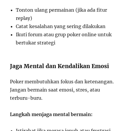
Tonton ulang permainan (jika ada fitur
replay)
Catat kesalahan yang sering dilakukan
Ikuti forum atau grup poker online untuk
bertukar strategi
Jaga Mental dan Kendalikan Emosi
Poker membutuhkan fokus dan ketenangan.
Jangan bermain saat emosi, stres, atau
terburu-buru.
Langkah menjaga mental bermain:
Istirahat jika merasa jenuh atau frustrasi