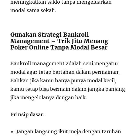
meningkatkan saldo tanpa mengeluarkan
modal sama sekali.
Gunakan Strategi Bankroll
Management – Trik Jitu Menang
Poker Online Tanpa Modal Besar
Bankroll management adalah seni mengatur
modal agar tetap bertahan dalam permainan.
Bahkan jika kamu hanya punya modal kecil,
kamu tetap bisa bermain dalam jangka panjang
jika mengelolanya dengan baik.
Prinsip dasar:
Jangan langsung ikut meja dengan taruhan