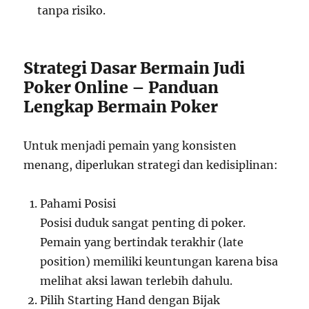
tanpa risiko.
Strategi Dasar Bermain Judi
Poker Online – Panduan
Lengkap Bermain Poker
Untuk menjadi pemain yang konsisten
menang, diperlukan strategi dan kedisiplinan:
Pahami Posisi
Posisi duduk sangat penting di poker.
Pemain yang bertindak terakhir (late
position) memiliki keuntungan karena bisa
melihat aksi lawan terlebih dahulu.
Pilih Starting Hand dengan Bijak