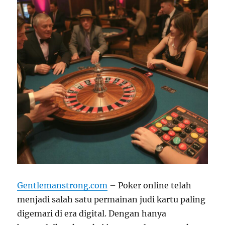
Gentlemanstrong.com
– Poker online telah
menjadi salah satu permainan judi kartu paling
digemari di era digital. Dengan hanya