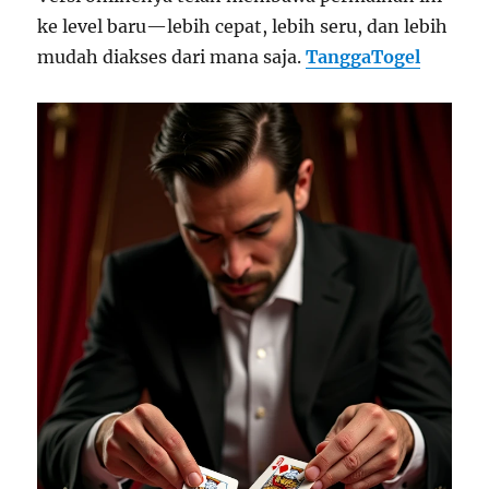
ke level baru—lebih cepat, lebih seru, dan lebih
mudah diakses dari mana saja.
TanggaTogel