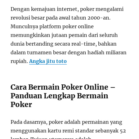
Dengan kemajuan internet, poker mengalami
revolusi besar pada awal tahun 2000-an.
Munculnya platform poker online
memungkinkan jutaan pemain dari seluruh
dunia bertanding secara real-time, bahkan
dalam turnamen besar dengan hadiah miliaran
rupiah.
Angka jitu toto
Cara Bermain Poker Online –
Panduan Lengkap Bermain
Poker
Pada dasarnya, poker adalah permainan yang
menggunakan kartu remi standar sebanyak 52