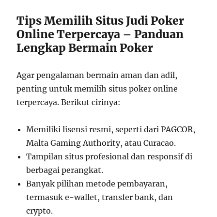
Tips Memilih Situs Judi Poker
Online Terpercaya – Panduan
Lengkap Bermain Poker
Agar pengalaman bermain aman dan adil,
penting untuk memilih situs poker online
terpercaya. Berikut cirinya:
Memiliki lisensi resmi, seperti dari PAGCOR,
Malta Gaming Authority, atau Curacao.
Tampilan situs profesional dan responsif di
berbagai perangkat.
Banyak pilihan metode pembayaran,
termasuk e-wallet, transfer bank, dan
crypto.