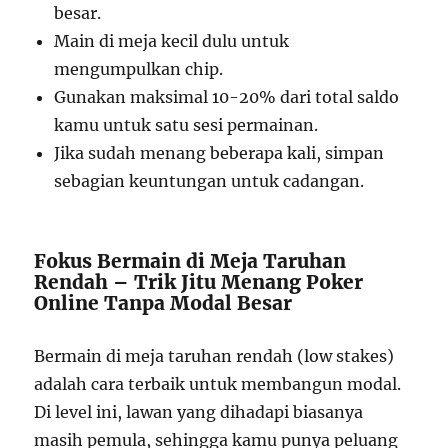
besar.
Main di meja kecil dulu untuk
mengumpulkan chip.
Gunakan maksimal 10-20% dari total saldo
kamu untuk satu sesi permainan.
Jika sudah menang beberapa kali, simpan
sebagian keuntungan untuk cadangan.
Fokus Bermain di Meja Taruhan
Rendah – Trik Jitu Menang Poker
Online Tanpa Modal Besar
Bermain di meja taruhan rendah (low stakes)
adalah cara terbaik untuk membangun modal.
Di level ini, lawan yang dihadapi biasanya
masih pemula, sehingga kamu punya peluang