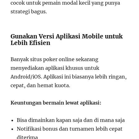
cocok untuk pemain modal kecil yang punya
strategi bagus.
Gunakan Versi Aplikasi Mobile untuk
Lebih Efisien
Banyak situs poker online sekarang
menyediakan aplikasi khusus untuk
Android/iOS. Aplikasi ini biasanya lebih ringan,
cepat, dan hemat kuota.
Keuntungan bermain lewat aplikasi:
Bisa dimainkan kapan saja dan di mana saja
Notifikasi bonus dan turnamen lebih cepat
diterima