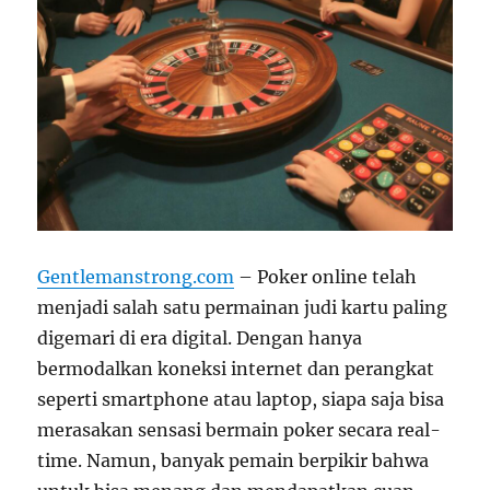
Gentlemanstrong.com
– Poker online telah
menjadi salah satu permainan judi kartu paling
digemari di era digital. Dengan hanya
bermodalkan koneksi internet dan perangkat
seperti smartphone atau laptop, siapa saja bisa
merasakan sensasi bermain poker secara real-
time. Namun, banyak pemain berpikir bahwa