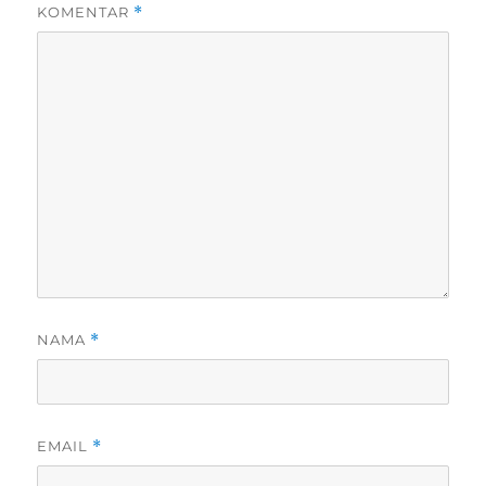
KOMENTAR
*
NAMA
*
EMAIL
*