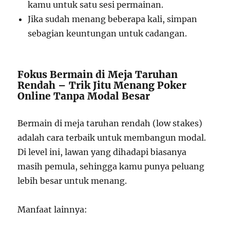
kamu untuk satu sesi permainan.
Jika sudah menang beberapa kali, simpan
sebagian keuntungan untuk cadangan.
Fokus Bermain di Meja Taruhan
Rendah – Trik Jitu Menang Poker
Online Tanpa Modal Besar
Bermain di meja taruhan rendah (low stakes)
adalah cara terbaik untuk membangun modal.
Di level ini, lawan yang dihadapi biasanya
masih pemula, sehingga kamu punya peluang
lebih besar untuk menang.
Manfaat lainnya: